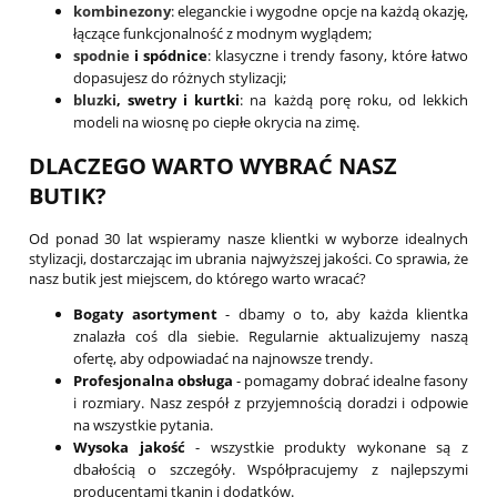
kombinezony
: eleganckie i wygodne opcje na każdą okazję,
łączące funkcjonalność z modnym wyglądem;
spodnie
i spódnice
: klasyczne i trendy fasony, które łatwo
dopasujesz do różnych stylizacji;
bluzki
, swetry i kurtki
: na każdą porę roku, od lekkich
modeli na wiosnę po ciepłe okrycia na zimę.
DLACZEGO WARTO WYBRAĆ NASZ
BUTIK?
Od ponad 30 lat wspieramy nasze klientki w wyborze idealnych
stylizacji, dostarczając im ubrania najwyższej jakości. Co sprawia, że
nasz butik jest miejscem, do którego warto wracać?
Bogaty asortyment
- dbamy o to, aby każda klientka
znalazła coś dla siebie. Regularnie aktualizujemy naszą
ofertę, aby odpowiadać na najnowsze trendy.
Profesjonalna obsługa
- pomagamy dobrać idealne fasony
i rozmiary. Nasz zespół z przyjemnością doradzi i odpowie
na wszystkie pytania.
Wysoka jakość
- wszystkie produkty wykonane są z
dbałością o szczegóły. Współpracujemy z najlepszymi
producentami tkanin i dodatków.