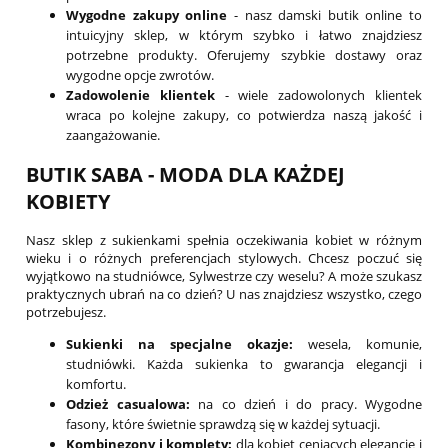
Wygodne zakupy online
- nasz damski butik online to
intuicyjny sklep, w którym szybko i łatwo znajdziesz
potrzebne produkty. Oferujemy szybkie dostawy oraz
wygodne opcje zwrotów.
Zadowolenie klientek
- wiele zadowolonych klientek
wraca po kolejne zakupy, co potwierdza naszą jakość i
zaangażowanie.
BUTIK SABA - MODA DLA KAŻDEJ
KOBIETY
Nasz sklep z sukienkami spełnia oczekiwania kobiet w różnym
wieku i o różnych preferencjach stylowych. Chcesz poczuć się
wyjątkowo na studniówce, Sylwestrze czy weselu? A może szukasz
praktycznych ubrań na co dzień? U nas znajdziesz wszystko, czego
potrzebujesz.
Sukienki na specjalne okazje:
wesela, komunie,
studniówki. Każda sukienka to gwarancja elegancji i
komfortu.
Odzież casualowa:
na co dzień i do pracy. Wygodne
fasony, które świetnie sprawdzą się w każdej sytuacji.
Kombinezony i komplety:
dla kobiet ceniących elegancję i