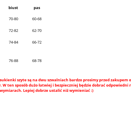
biust
pas
70-80
60-68
72-82
62-70
74-84
66-72
76-88
68-78
sukienki szyte są na dwu szwalniach bardzo prosimy przed zakupem o
 W ten sposób dużo łatwiej i bezpieczniej będzie dobrać odpowiedni 
wymiarach. Lepiej dobrze ustalić niż wymieniać :)