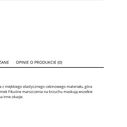
ZANE
OPINIE O PRODUKCIE (0)
ENTUALNYCH
 z miękkiego elastycznego cekinowego materiału, góra
amek Fikuśne marszczenia na brzuchu maskują wszelkie
na inne okazje.