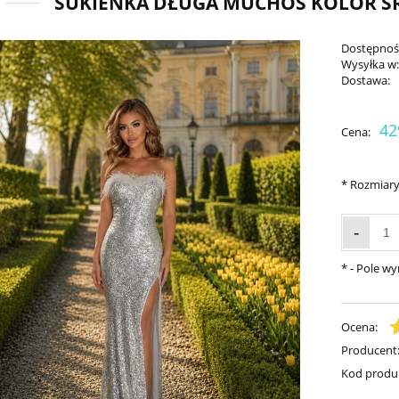
SUKIENKA DŁUGA MUCHOS KOLOR SR
Dostępnoś
Wysyłka w
Dostawa:
42
Cena:
*
Rozmiary
-
*
- Pole w
Ocena:
Producent
Kod produ