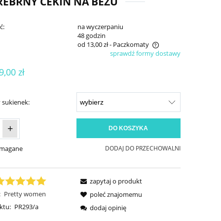
EBRNY CEKIN NA BEŻU
ć:
na wyczerpaniu
:
48 godzin
od 13,00 zł
- Paczkomaty
sprawdź formy dostawy
Cena nie zawiera ewentualnych kosztów
9,00 zł
płatności
 sukienek:
+
DO KOSZYKA
ymagane
DODAJ DO PRZECHOWALNI
zapytaj o produkt
:
Pretty women
poleć znajomemu
ktu:
PR293/a
dodaj opinię