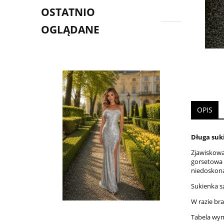
OSTATNIO
OGLĄDANE
OPIS
Długa suk
Zjawiskowa
gorsetowa 
niedoskonał
Sukienka s
W razie br
Tabela wy