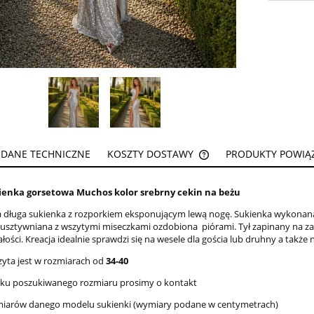
DANE TECHNICZNE
KOSZTY DOSTAWY
PRODUKTY POWIĄ
CENA NIE ZAWIERA EW
ienka gorsetowa Muchos kolor srebrny cekin na beżu
KOSZTÓW PŁATNOŚCI
 długa sukienka z rozporkiem eksponującym lewą nogę. Sukienka wykonana
usztywniana z wszytymi miseczkami ozdobiona piórami. Tył zapinany na z
ości. Kreacja idealnie sprawdzi się na wesele dla gościa lub druhny a także 
zyta jest w rozmiarach od
34-40
aku poszukiwanego rozmiaru prosimy o kontakt
miarów danego modelu sukienki (wymiary podane w centymetrach)