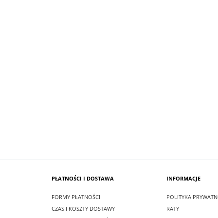
SUKIENKA KRÓTKA ŚNIEŻKA KOLOR
 MAXI LEA CZARNA
BIAŁYM
zł
99,00 zł
larna:
349,00 zł
Cena regularna:
209,00 zł
 cena:
349,00 zł
Najniższa cena:
209,00 zł
SZYKA
DO KOSZYKA
PŁATNOŚCI I DOSTAWA
INFORMACJE
FORMY PŁATNOŚCI
POLITYKA PRYWATN
CZAS I KOSZTY DOSTAWY
RATY