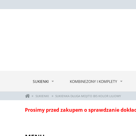
SUKIENKI
KOMBINEZONY I KOMPLETY
»
»
SUKIENKI
SUKIENKA DŁUGA MOJITO BIS KOLOR LILIOWY
Prosimy przed zakupem o sprawdzanie dokła