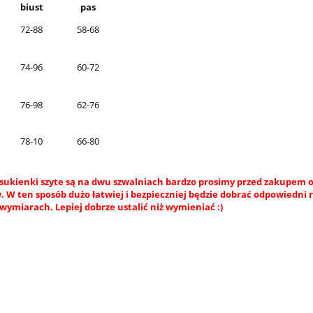
biust
pas
72-88
58-68
74-96
60-72
76-98
62-76
78-10
66-80
sukienki szyte są na dwu szwalniach bardzo prosimy przed zakupem o
 W ten sposób dużo łatwiej i bezpieczniej będzie dobrać odpowiedni 
wymiarach. Lepiej dobrze ustalić niż wymieniać :)