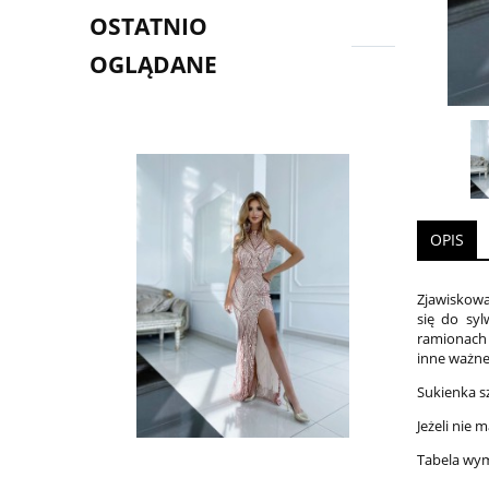
OSTATNIO
OGLĄDANE
OPIS
Zjawiskowa
się do syl
ramionach 
inne ważne
Sukienka s
Jeżeli nie
Tabela wy