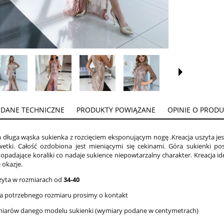
DANE TECHNICZNE
PRODUKTY POWIĄZANE
OPINIE O PRODUK
 długa wąska sukienka z rozcięciem eksponującym nogę .Kreacja uszyta jes
wetki. Całość ozdobiona jest mieniącymi się cekinami. Góra sukienki po
opadające koraliki co nadaje sukience niepowtarzalny charakter. Kreacja ide
 okazje.
zyta w rozmiarach od
34-40
 ma potrzebnego rozmiaru prosimy o kontakt
miarów danego modelu sukienki (wymiary podane w centymetrach)