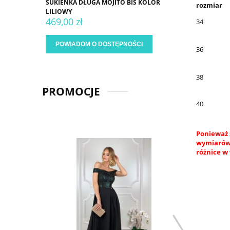
SUKIENKA DŁUGA MOJITO BIS KOLOR
rozmiar
LILIOWY
469,00 zł
34
POWIADOM O DOSTĘPNOŚCI
36
38
PROMOCJE
40
Ponieważ 
wymiarów.
różnice w 