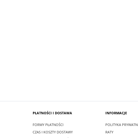
SUKIENKA KRÓTKA ŚNIEŻKA KOLOR
 MAXI LEA CZARNA
BIAŁYM
zł
99,00 zł
larna:
349,00 zł
Cena regularna:
209,00 zł
 cena:
349,00 zł
Najniższa cena:
209,00 zł
SZYKA
DO KOSZYKA
PŁATNOŚCI I DOSTAWA
INFORMACJE
FORMY PŁATNOŚCI
POLITYKA PRYWATN
CZAS I KOSZTY DOSTAWY
RATY