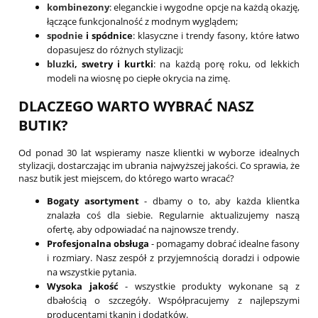
kombinezony
: eleganckie i wygodne opcje na każdą okazję,
łączące funkcjonalność z modnym wyglądem;
spodnie
i spódnice
: klasyczne i trendy fasony, które łatwo
dopasujesz do różnych stylizacji;
bluzki
, swetry i kurtki
: na każdą porę roku, od lekkich
modeli na wiosnę po ciepłe okrycia na zimę.
DLACZEGO WARTO WYBRAĆ NASZ
BUTIK?
Od ponad 30 lat wspieramy nasze klientki w wyborze idealnych
stylizacji, dostarczając im ubrania najwyższej jakości. Co sprawia, że
nasz butik jest miejscem, do którego warto wracać?
Bogaty asortyment
- dbamy o to, aby każda klientka
znalazła coś dla siebie. Regularnie aktualizujemy naszą
ofertę, aby odpowiadać na najnowsze trendy.
Profesjonalna obsługa
- pomagamy dobrać idealne fasony
i rozmiary. Nasz zespół z przyjemnością doradzi i odpowie
na wszystkie pytania.
Wysoka jakość
- wszystkie produkty wykonane są z
dbałością o szczegóły. Współpracujemy z najlepszymi
producentami tkanin i dodatków.