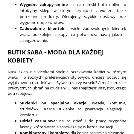
Wygodne zakupy online
- nasz damski butik online to
intuicyjny sklep, w którym szybko i łatwo znajdziesz
potrzebne produkty. Oferujemy szybkie dostawy oraz
wygodne opcje zwrotów.
Zadowolenie klientek
- wiele zadowolonych klientek
wraca po kolejne zakupy, co potwierdza naszą jakość i
zaangażowanie.
BUTIK SABA - MODA DLA KAŻDEJ
KOBIETY
Nasz sklep z sukienkami spełnia oczekiwania kobiet w różnym
wieku i o różnych preferencjach stylowych. Chcesz poczuć się
wyjątkowo na studniówce, Sylwestrze czy weselu? A może szukasz
praktycznych ubrań na co dzień? U nas znajdziesz wszystko, czego
potrzebujesz.
Sukienki na specjalne okazje:
wesela, komunie,
studniówki. Każda sukienka to gwarancja elegancji i
komfortu.
Odzież casualowa:
na co dzień i do pracy. Wygodne
fasony, które świetnie sprawdzą się w każdej sytuacji.
Kombinezony i komplety:
dla kobiet ceniących elegancję i