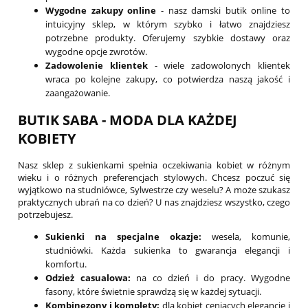
Wygodne zakupy online
- nasz damski butik online to
intuicyjny sklep, w którym szybko i łatwo znajdziesz
potrzebne produkty. Oferujemy szybkie dostawy oraz
wygodne opcje zwrotów.
Zadowolenie klientek
- wiele zadowolonych klientek
wraca po kolejne zakupy, co potwierdza naszą jakość i
zaangażowanie.
BUTIK SABA - MODA DLA KAŻDEJ
KOBIETY
Nasz sklep z sukienkami spełnia oczekiwania kobiet w różnym
wieku i o różnych preferencjach stylowych. Chcesz poczuć się
wyjątkowo na studniówce, Sylwestrze czy weselu? A może szukasz
praktycznych ubrań na co dzień? U nas znajdziesz wszystko, czego
potrzebujesz.
Sukienki na specjalne okazje:
wesela, komunie,
studniówki. Każda sukienka to gwarancja elegancji i
komfortu.
Odzież casualowa:
na co dzień i do pracy. Wygodne
fasony, które świetnie sprawdzą się w każdej sytuacji.
Kombinezony i komplety:
dla kobiet ceniących elegancję i