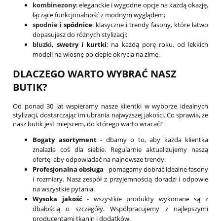
kombinezony
: eleganckie i wygodne opcje na każdą okazję,
łączące funkcjonalność z modnym wyglądem;
spodnie
i spódnice
: klasyczne i trendy fasony, które łatwo
dopasujesz do różnych stylizacji;
bluzki
, swetry i kurtki
: na każdą porę roku, od lekkich
modeli na wiosnę po ciepłe okrycia na zimę.
DLACZEGO WARTO WYBRAĆ NASZ
BUTIK?
Od ponad 30 lat wspieramy nasze klientki w wyborze idealnych
stylizacji, dostarczając im ubrania najwyższej jakości. Co sprawia, że
nasz butik jest miejscem, do którego warto wracać?
Bogaty asortyment
- dbamy o to, aby każda klientka
znalazła coś dla siebie. Regularnie aktualizujemy naszą
ofertę, aby odpowiadać na najnowsze trendy.
Profesjonalna obsługa
- pomagamy dobrać idealne fasony
i rozmiary. Nasz zespół z przyjemnością doradzi i odpowie
na wszystkie pytania.
Wysoka jakość
- wszystkie produkty wykonane są z
dbałością o szczegóły. Współpracujemy z najlepszymi
producentami tkanin i dodatków.