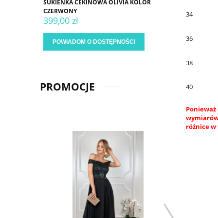
SUKIENKA CEKINOWA OLIVIA KOLOR
CZERWONY
34
399,00 zł
36
POWIADOM O DOSTĘPNOŚCI
38
PROMOCJE
40
Ponieważ 
wymiarów.
różnice w 