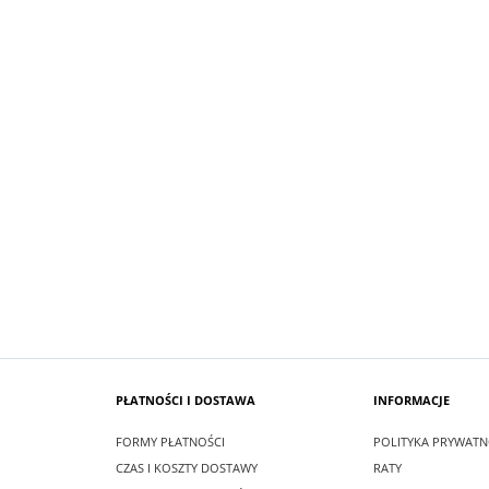
SUKIENKA KRÓTKA ŚNIEŻKA KOLOR
 MAXI LEA CZARNA
BIAŁYM
zł
99,00 zł
larna:
349,00 zł
Cena regularna:
209,00 zł
 cena:
349,00 zł
Najniższa cena:
209,00 zł
SZYKA
DO KOSZYKA
PŁATNOŚCI I DOSTAWA
INFORMACJE
FORMY PŁATNOŚCI
POLITYKA PRYWATN
CZAS I KOSZTY DOSTAWY
RATY