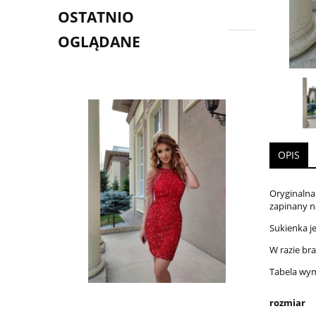
OSTATNIO
OGLĄDANE
OPIS
Oryginalna
zapinany n
Sukienka j
W razie br
Tabela wy
rozmiar