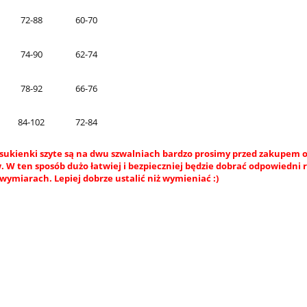
72-88
60-70
74-90
62-74
78-92
66-76
84-102
72-84
sukienki szyte są na dwu szwalniach bardzo prosimy przed zakupem o
 W ten sposób dużo łatwiej i bezpieczniej będzie dobrać odpowiedni 
wymiarach. Lepiej dobrze ustalić niż wymieniać :)