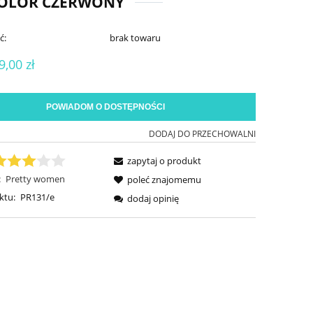
KOLOR CZERWONY
ć:
brak towaru
9,00 zł
POWIADOM O DOSTĘPNOŚCI
DODAJ DO PRZECHOWALNI
zapytaj o produkt
:
Pretty women
poleć znajomemu
ktu:
PR131/e
dodaj opinię