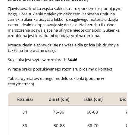
Zjawiskowa krótka wąska sukienka z rozporkiem eksponującym
nogę. Góra sukienki z pięknym dekoltem. Zapinana z tyłu na
zamek. Sukienka uszyta z lekko rozciągliwego materiału dzięki
czemu idealnie dopasowuje się do ciała. Na brzuchu fikuśne
marszczenia pozwalające na ukrycie niedoskonałości. Sukienka
ozdobiona jest koralikami opadającymi na ramiona.
Kreacja idealnie sprawdzi się na wesele dla gościa lub druhny a
także na inne ważne okazje
Sukienka jest szyta w rozmiarach
34-46
W razie braku poszukiwanego rozmiaru prosimy o kontakt
Tabela wymiarów danego modelu sukienki (podane w
centymetrach)
Rozmiar
Biust (cm)
Talia (cm)
Biodra 
34
76-86
60-68
76-
36
80-88
66-70
82-9