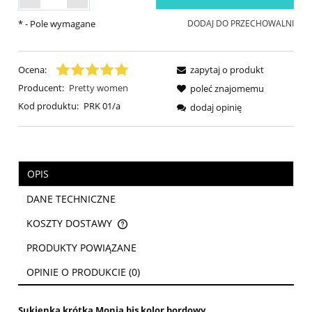
*
- Pole wymagane
DODAJ DO PRZECHOWALNI
Ocena:
zapytaj o produkt
Producent:
Pretty women
poleć znajomemu
Kod produktu:
PRK 01/a
dodaj opinię
OPIS
DANE TECHNICZNE
KOSZTY DOSTAWY
CENA NIE ZAWIERA EWENTUALNYCH KOSZTÓW PŁATNOŚCI
PRODUKTY POWIĄZANE
OPINIE O PRODUKCIE (0)
Sukienka krótka Monia bis kolor bordowy