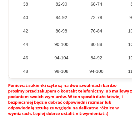
38
82-90
68-74
88-9
40
84-92
72-78
94-1
42
86-98
76-84
100-1
44
90-100
80-88
102-1
46
94-104
84-92
106-1
48
98-108
94-100
110-1
Ponieważ sukienki szyte są na dwu szwalniach bardzo
prosimy przed zakupem o kontakt telefoniczny lub mailowy z
podaniem swoich wymiarów. W ten sposób dużo łatwiej i
bezpieczniej będzie dobrać odpowiedni rozmiar lub
odpowiednią sztukę ze względu na delikatne różnice w
wymiarach. Lepiej dobrze ustalić niż wymieniać :)