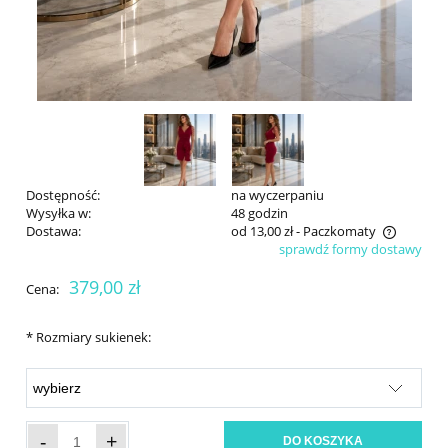
Dostępność:
na wyczerpaniu
Wysyłka w:
48 godzin
Dostawa:
od 13,00 zł
- Paczkomaty
sprawdź formy dostawy
Cena nie zawiera ewentualnych kosztów płatności
379,00 zł
Cena:
*
Rozmiary sukienek:
-
+
DO KOSZYKA