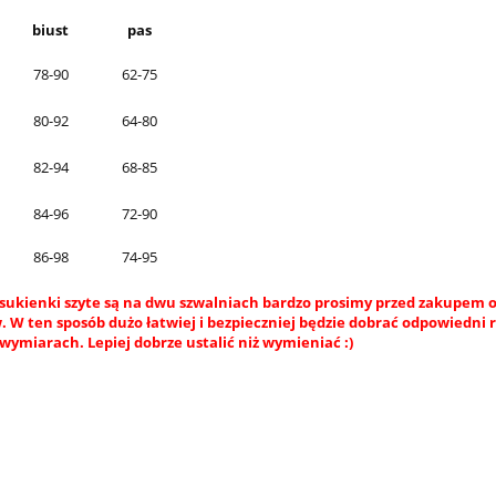
biust
pas
78-90
62-75
80-92
64-80
82-94
68-85
84-96
72-90
86-98
74-95
sukienki szyte są na dwu szwalniach bardzo prosimy przed zakupem o
 W ten sposób dużo łatwiej i bezpieczniej będzie dobrać odpowiedni 
wymiarach. Lepiej dobrze ustalić niż wymieniać :)