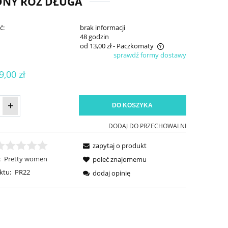
DNY RÓŻ DŁUGA
ć:
brak informacji
:
48 godzin
od 13,00 zł
- Paczkomaty
sprawdź formy dostawy
Cena nie zawiera ewentualnych kosztów
9,00 zł
płatności
+
DO KOSZYKA
DODAJ DO PRZECHOWALNI
zapytaj o produkt
:
Pretty women
poleć znajomemu
ktu:
PR22
dodaj opinię