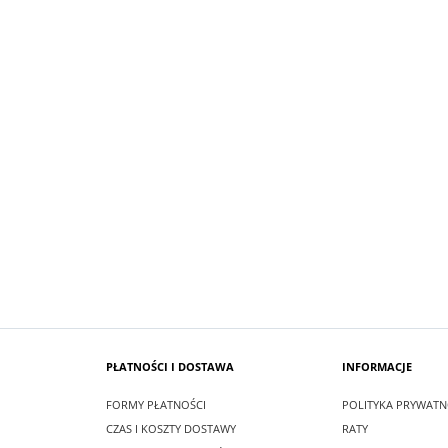
SUKIENKA KRÓTKA ŚNIEŻKA KOLO
 MAXI LEA CZARNA
GRANATOWY Z BIAŁYM
zł
99,00 zł
larna:
349,00 zł
Cena regularna:
209,00 zł
 cena:
349,00 zł
Najniższa cena:
209,00 zł
SZYKA
DO KOSZYKA
PŁATNOŚCI I DOSTAWA
INFORMACJE
FORMY PŁATNOŚCI
POLITYKA PRYWATN
CZAS I KOSZTY DOSTAWY
RATY