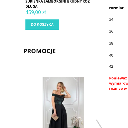
SUKIENKA LAMBORGINI BRUDNY RÓŻ
DŁUGA
rozmiar
459,00 zł
34
DO KOSZYKA
36
38
PROMOCJE
40
42
Ponieważ 
wymiarów.
różnice w 