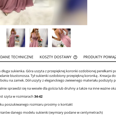
DANE TECHNICZNE
KOSZTY DOSTAWY
PRODUKTY POWIĄ
CENA NIE ZAWIERA EW
 długa sukienka. Góra uszyta z przepięknej koronki ozdobionej perełkami po
KOSZTÓW PŁATNOŚCI
ładanie biustonosza. Tył sukienki ozdobiony przepiękną koronką . Kreacja do
 boku na zamek. Dół uszyty z eleganckiego zwiewnego materiału podszyty 
alnie sprawdzi się na wesele dla gościa lub druhny a także na inne ważne ok
est szyta w rozmiarach
34-42
aku poszukiwanego rozmiaru prosimy o kontakt
miarów danego modelu sukienki (wymiary podane w centymetrach)