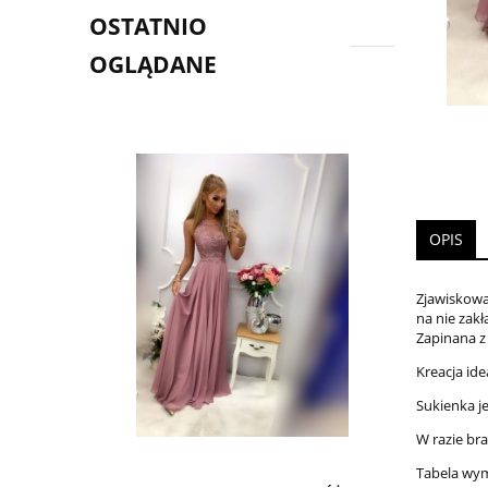
OSTATNIO
OGLĄDANE
OPIS
Zjawiskowa
na nie zak
Zapinana z
Kreacja ide
Sukienka j
W razie br
Tabela wy