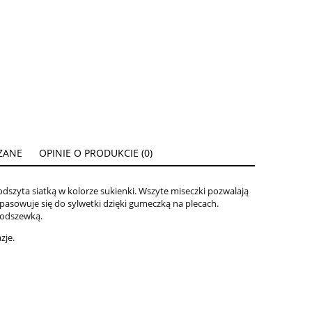
ZANE
OPINIE O PRODUKCIE (0)
ENTUALNYCH
dszyta siatką w kolorze sukienki. Wszyte miseczki pozwalają
pasowuje się do sylwetki dzięki gumeczką na plecach.
podszewką.
azje.