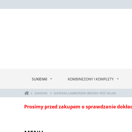
SUKIENKI
KOMBINEZONY I KOMPLETY
»
»
SUKIENKI
SUKIENKA LAMBORGINI BRUDNY RÓŻ DŁUGA
Prosimy przed zakupem o sprawdzanie dokła