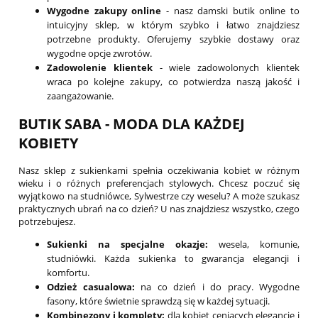
Wygodne zakupy online
- nasz damski butik online to
intuicyjny sklep, w którym szybko i łatwo znajdziesz
potrzebne produkty. Oferujemy szybkie dostawy oraz
wygodne opcje zwrotów.
Zadowolenie klientek
- wiele zadowolonych klientek
wraca po kolejne zakupy, co potwierdza naszą jakość i
zaangażowanie.
BUTIK SABA - MODA DLA KAŻDEJ
KOBIETY
Nasz sklep z sukienkami spełnia oczekiwania kobiet w różnym
wieku i o różnych preferencjach stylowych. Chcesz poczuć się
wyjątkowo na studniówce, Sylwestrze czy weselu? A może szukasz
praktycznych ubrań na co dzień? U nas znajdziesz wszystko, czego
potrzebujesz.
Sukienki na specjalne okazje:
wesela, komunie,
studniówki. Każda sukienka to gwarancja elegancji i
komfortu.
Odzież casualowa:
na co dzień i do pracy. Wygodne
fasony, które świetnie sprawdzą się w każdej sytuacji.
Kombinezony i komplety:
dla kobiet ceniących elegancję i