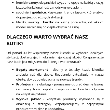
kombinezony
: eleganckie i wygodne opcje na każdą okazję,
łączące funkcjonalność z modnym wyglądem;
spodnie
i spódnice
: klasyczne i trendy fasony, które łatwo
dopasujesz do różnych stylizacji;
bluzki
, swetry i kurtki
: na każdą porę roku, od lekkich
modeli na wiosnę po ciepłe okrycia na zimę.
DLACZEGO WARTO WYBRAĆ NASZ
BUTIK?
Od ponad 30 lat wspieramy nasze klientki w wyborze idealnych
stylizacji, dostarczając im ubrania najwyższej jakości. Co sprawia, że
nasz butik jest miejscem, do którego warto wracać?
Bogaty asortyment
- dbamy o to, aby każda klientka
znalazła coś dla siebie. Regularnie aktualizujemy naszą
ofertę, aby odpowiadać na najnowsze trendy.
Profesjonalna obsługa
- pomagamy dobrać idealne fasony
i rozmiary. Nasz zespół z przyjemnością doradzi i odpowie
na wszystkie pytania.
Wysoka jakość
- wszystkie produkty wykonane są z
dbałością o szczegóły. Współpracujemy z najlepszymi
producentami tkanin i dodatków.