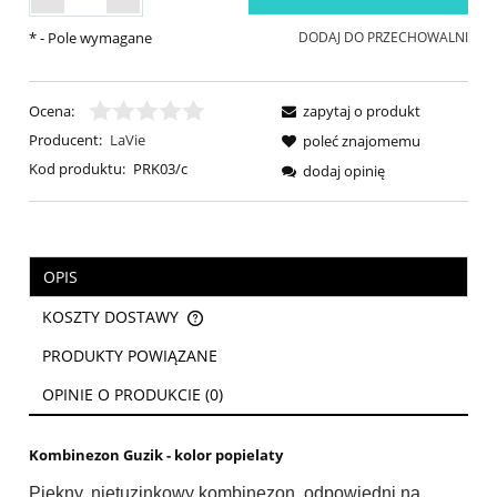
*
- Pole wymagane
DODAJ DO PRZECHOWALNI
Ocena:
zapytaj o produkt
Producent:
LaVie
poleć znajomemu
Kod produktu:
PRK03/c
dodaj opinię
OPIS
KOSZTY DOSTAWY
CENA NIE ZAWIERA EWENTUALNYCH KOSZTÓW PŁATNOŚCI
PRODUKTY POWIĄZANE
OPINIE O PRODUKCIE (0)
Kombinezon Guzik - kolor popielaty
Piękny, nietuzinkowy kombinezon, odpowiedni na