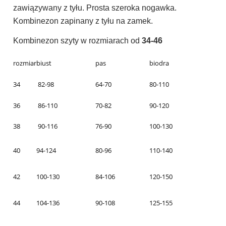
zawiązywany z tyłu. Prosta szeroka nogawka.
Kombinezon zapinany z tyłu na zamek.
Kombinezon szyty w rozmiarach od
34-46
rozmiar
biust
pas
biodra
34
82-98
64-70
80-110
36
86-110
70-82
90-120
38
90-116
76-90
100-130
40
94-124
80-96
110-140
42
100-130
84-106
120-150
44
104-136
90-108
125-155