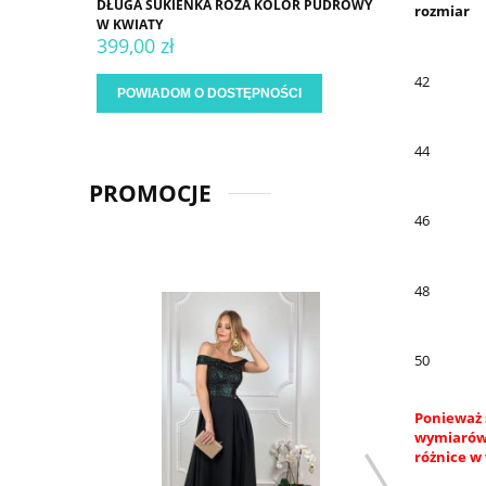
DŁUGA SUKIENKA RÓŻA KOLOR PUDROWY
rozmiar
W KWIATY
399,00 zł
42
POWIADOM O DOSTĘPNOŚCI
44
PROMOCJE
46
48
50
Ponieważ 
wymiarów.
różnice w 