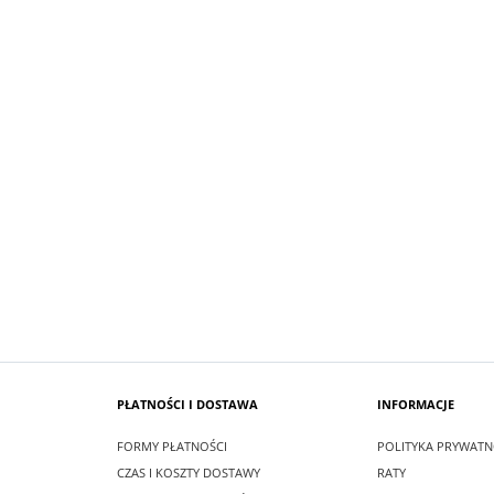
SUKIENKA KRÓTKA ŚNIEŻKA KOLOR
 MAXI LEA CZARNA
BIAŁYM
zł
99,00 zł
larna:
349,00 zł
Cena regularna:
209,00 zł
 cena:
349,00 zł
Najniższa cena:
209,00 zł
SZYKA
DO KOSZYKA
PŁATNOŚCI I DOSTAWA
INFORMACJE
FORMY PŁATNOŚCI
POLITYKA PRYWATN
CZAS I KOSZTY DOSTAWY
RATY