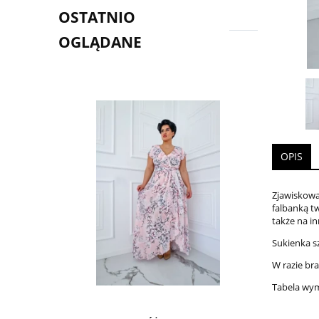
OSTATNIO
OGLĄDANE
OPIS
Zjawiskowa
falbanką tw
także na i
Sukienka s
W razie br
Tabela wy