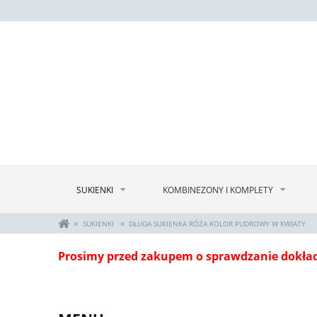
SUKIENKI
KOMBINEZONY I KOMPLETY
»
»
SUKIENKI
DŁUGA SUKIENKA RÓŻA KOLOR PUDROWY W KWIATY
Prosimy przed zakupem o sprawdzanie dokła