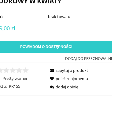
PUDROWY W KWIATY
ć:
brak towaru
9,00 zł
POWIADOM O DOSTĘPNOŚCI
DODAJ DO PRZECHOWALNI
zapytaj o produkt
:
Pretty women
poleć znajomemu
ktu:
PR155
dodaj opinię