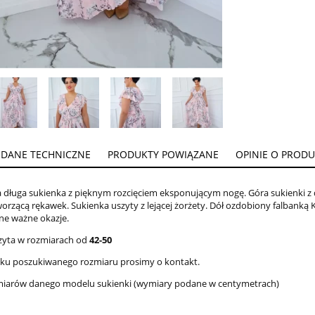
DANE TECHNICZNE
PRODUKTY POWIĄZANE
OPINIE O PRODUK
 długa sukienka z pięknym rozcięciem eksponującym nogę. Góra sukienki 
orzącą rękawek. Sukienka uszyty z lejącej żorżety. Dół ozdobiony falbanką K
nne ważne okazje.
zyta w rozmiarach od
42-50
aku poszukiwanego rozmiaru prosimy o kontakt.
miarów danego modelu sukienki (wymiary podane w centymetrach)