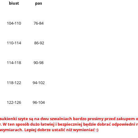
biust
pas
104-110
76-84
110-114
86-92
114-118
90-98
118-122
94-102
122-126
96-104
sukienki szyte są na dwu szwalniach bardzo prosimy przed zakupem o
 W ten sposób dużo łatwiej i bezpieczniej będzie dobrać odpowiedni 
wymiarach. Lepiej dobrze ustalić niż wymieniać :)