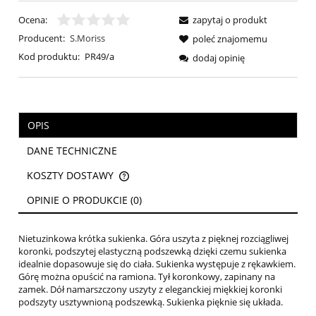
Ocena:
zapytaj o produkt
Producent:
S.Moriss
poleć znajomemu
Kod produktu:
PR49/a
dodaj opinię
OPIS
DANE TECHNICZNE
KOSZTY DOSTAWY
CENA NIE ZAWIERA EWENTUALNYCH KOSZTÓW PŁATNOŚCI
OPINIE O PRODUKCIE (0)
Nietuzinkowa krótka sukienka. Góra uszyta z pięknej rozciągliwej
koronki, podszytej elastyczną podszewką dzięki czemu sukienka
idealnie dopasowuje się do ciała. Sukienka występuje z rękawkiem.
Górę można opuścić na ramiona. Tył koronkowy, zapinany na
zamek. Dół namarszczony uszyty z eleganckiej miękkiej koronki
podszyty usztywnioną podszewką. Sukienka pięknie się układa.