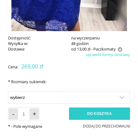
Dostępność:
na wyczerpaniu
Wysyłka w:
48 godzin
Dostawa:
od 13,00 zł
- Paczkomaty
sprawdź formy dostawy
Cena nie zawiera ewentualnych kosztów płatności
269,00 zł
Cena:
*
Rozmiary sukienek:
-
+
DO KOSZYKA
*
- Pole wymagane
DODAJ DO PRZECHOWALNI