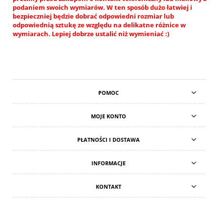
podaniem swoich wymiarów. W ten sposób dużo łatwiej i
bezpieczniej będzie dobrać odpowiedni rozmiar lub
odpowiednią sztukę ze względu na delikatne różnice w
wymiarach. Lepiej dobrze ustalić niż wymieniać :)
POMOC
MOJE KONTO
PŁATNOŚCI I DOSTAWA
INFORMACJE
KONTAKT