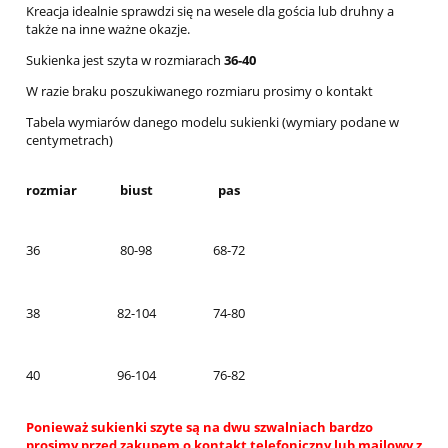
Kreacja idealnie sprawdzi się na wesele dla gościa lub druhny a
także na inne ważne okazje.
Sukienka jest szyta w rozmiarach
36-40
W razie braku poszukiwanego rozmiaru prosimy o kontakt
Tabela wymiarów danego modelu sukienki (wymiary podane w
centymetrach)
rozmiar
biust
pas
36
80-98
68-72
38
82-104
74-80
40
96-104
76-82
Ponieważ sukienki szyte są na dwu szwalniach bardzo
prosimy przed zakupem o kontakt telefoniczny lub mailowy z