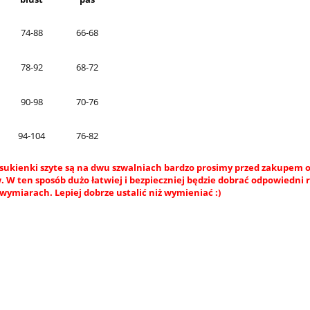
74-88
66-68
78-92
68-72
90-98
70-76
94-104
76-82
sukienki szyte są na dwu szwalniach bardzo prosimy przed zakupem o
 W ten sposób dużo łatwiej i bezpieczniej będzie dobrać odpowiedni 
wymiarach. Lepiej dobrze ustalić niż wymieniać :)