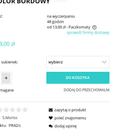
KOLOR BORDOWY
ć:
na wyczerpaniu
:
48 godzin
od 13,00 zł
- Paczkomaty
sprawdź formy dostawy
Cena nie zawiera ewentualnych kosztów
9,00 zł
płatności
 sukienek:
+
DO KOSZYKA
ymagane
DODAJ DO PRZECHOWALNI
zapytaj o produkt
:
S.Moriss
poleć znajomemu
ktu:
PR42/c
dodaj opinię