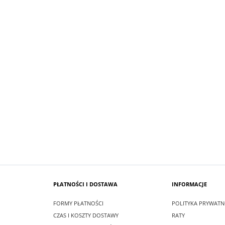
SUKIENKA KRÓTKA ŚNIEŻKA KOLO
 MAXI LEA CZARNA
PUDROWO BIAŁY
zł
99,00 zł
larna:
349,00 zł
Cena regularna:
209,00 zł
 cena:
349,00 zł
Najniższa cena:
209,00 zł
SZYKA
DO KOSZYKA
PŁATNOŚCI I DOSTAWA
INFORMACJE
FORMY PŁATNOŚCI
POLITYKA PRYWATN
CZAS I KOSZTY DOSTAWY
RATY