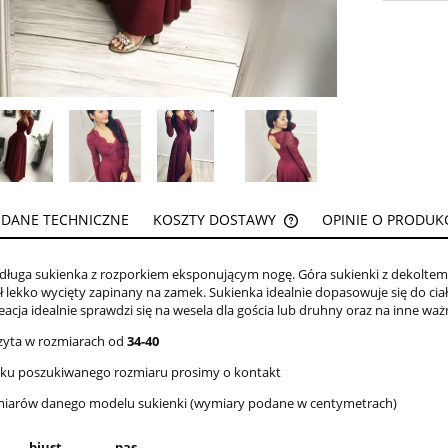
DANE TECHNICZNE
KOSZTY DOSTAWY
OPINIE O PRODUKCI
CENA NIE ZAWIERA EW
 długa sukienka z rozporkiem eksponującym nogę. Góra sukienki z dekoltem
KOSZTÓW PŁATNOŚCI
ł lekko wycięty zapinany na zamek. Sukienka idealnie dopasowuje się do ciała
eacja idealnie sprawdzi się na wesela dla gościa lub druhny oraz na inne waż
zyta w rozmiarach od
34-40
aku poszukiwanego rozmiaru prosimy o kontakt
miarów danego modelu sukienki (wymiary podane w centymetrach)
biust
pas