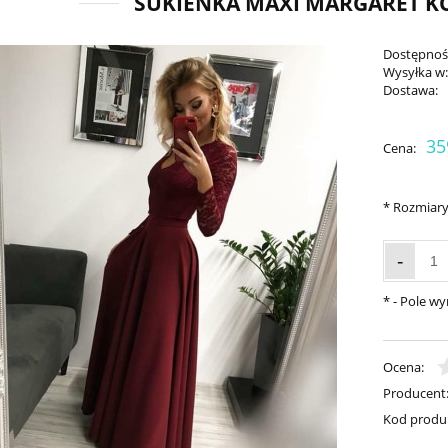
SUKIENKA MAXI MARGARET 
Dostępnoś
Wysyłka w
Dostawa:
35
Cena:
*
Rozmiary
-
*
- Pole w
Ocena:
Producent
Kod produ