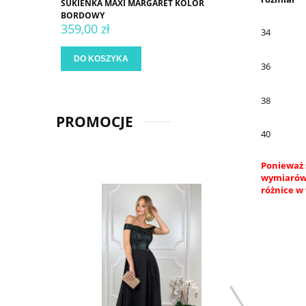
SUKIENKA MAXI MARGARET KOLOR
BORDOWY
359,00 zł
34
DO KOSZYKA
36
38
PROMOCJE
40
Ponieważ 
wymiarów.
różnice w 