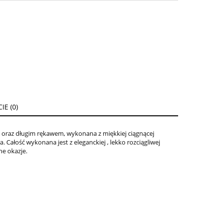
E (0)
ENTUALNYCH
 oraz długim rękawem, wykonana z miękkiej ciągnącej
. Całość wykonana jest z eleganckiej , lekko rozciągliwej
ne okazje.