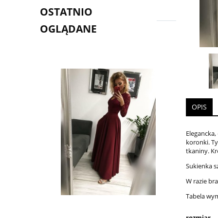
OSTATNIO
OGLĄDANE
OPIS
Elegancka,
koronki. Ty
tkaniny. Kr
Sukienka s
W razie br
Tabela wy
rozmiar