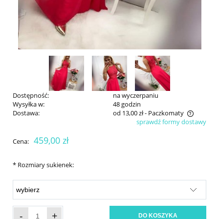
Dostępność:
na wyczerpaniu
Wysyłka w:
48 godzin
Dostawa:
od 13,00 zł
- Paczkomaty
sprawdź formy dostawy
Cena nie zawiera ewentualnych kosztów płatności
459,00 zł
Cena:
*
Rozmiary sukienek:
-
+
DO KOSZYKA