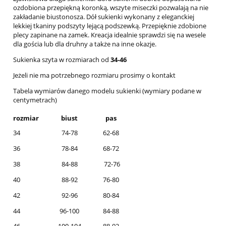
ozdobiona przepiękną koronką, wszyte miseczki pozwalają na nie
zakładanie biustonosza. Dół sukienki wykonany z eleganckiej
lekkiej tkaniny podszyty lejącą podszewką. Przepięknie zdobione
plecy zapinane na zamek. Kreacja idealnie sprawdzi się na wesele
dla gościa lub dla druhny a także na inne okazje.
Sukienka szyta w rozmiarach od
34-46
Jeżeli nie ma potrzebnego rozmiaru prosimy o kontakt
Tabela wymiarów danego modelu sukienki (wymiary podane w
centymetrach)
rozmiar
biust
pas
34
74-78
62-68
36
78-84
68-72
38
84-88
72-76
40
88-92
76-80
42
92-96
80-84
44
96-100
84-88