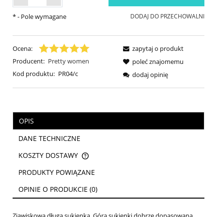
*
- Pole wymagane
DODAJ DO PRZECHOWALNI
Ocena:
zapytaj o produkt
Producent:
Pretty women
poleć znajomemu
Kod produktu:
PR04/c
dodaj opinię
OPIS
DANE TECHNICZNE
KOSZTY DOSTAWY
CENA NIE ZAWIERA EWENTUALNYCH KOSZTÓW PŁATNOŚCI
PRODUKTY POWIĄZANE
OPINIE O PRODUKCIE (0)
Zjawiskowa długa sukienka. Góra sukienki dobrze dopasowana