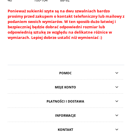
46
100-104
88-92
Ponieważ sukienki szyte są na dwu szwalniach bardzo
prosimy przed zakupem o kontakt telefoniczny lub mailowy z
podaniem swoich wymiarów. W ten sposób dużo łatwiej i
bezpieczniej będzie dobrać odpowiedni rozmiar lub
odpowiednią sztukę ze względu na delikatne różnice w
wymiarach. Lepiej dobrze ustalić niż wymieniać :)
POMOC
MOJE KONTO
PŁATNOŚCI I DOSTAWA
INFORMACJE
KONTAKT