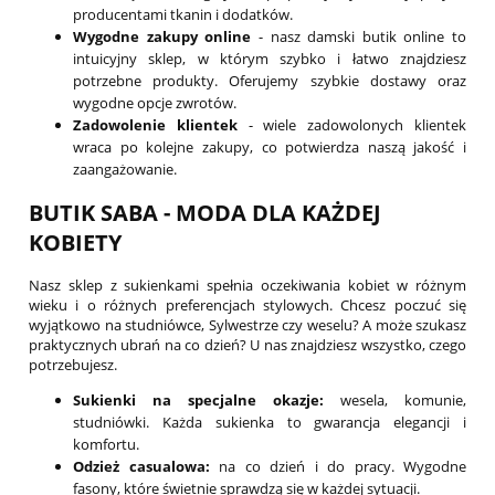
producentami tkanin i dodatków.
Wygodne zakupy online
- nasz damski butik online to
intuicyjny sklep, w którym szybko i łatwo znajdziesz
potrzebne produkty. Oferujemy szybkie dostawy oraz
wygodne opcje zwrotów.
Zadowolenie klientek
- wiele zadowolonych klientek
wraca po kolejne zakupy, co potwierdza naszą jakość i
zaangażowanie.
BUTIK SABA - MODA DLA KAŻDEJ
KOBIETY
Nasz sklep z sukienkami spełnia oczekiwania kobiet w różnym
wieku i o różnych preferencjach stylowych. Chcesz poczuć się
wyjątkowo na studniówce, Sylwestrze czy weselu? A może szukasz
praktycznych ubrań na co dzień? U nas znajdziesz wszystko, czego
potrzebujesz.
Sukienki na specjalne okazje:
wesela, komunie,
studniówki. Każda sukienka to gwarancja elegancji i
komfortu.
Odzież casualowa:
na co dzień i do pracy. Wygodne
fasony, które świetnie sprawdzą się w każdej sytuacji.