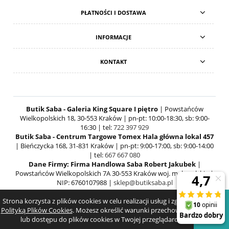
PŁATNOŚCI I DOSTAWA
INFORMACJE
KONTAKT
Butik Saba - Galeria King Square I piętro
| Powstańców
Wielkopolskich 18, 30-553 Kraków | pn-pt: 10:00-18:30, sb: 9:00-
16:30 | tel:
722 397 929
Butik Saba - Centrum Targowe Tomex Hala główna lokal 457
| Bieńczycka 168, 31-831 Kraków | pn-pt: 9:00-17:00, sb: 9:00-14:00
| tel:
667 667 080
Dane Firmy: Firma Handlowa Saba Robert Jakubek
|
Powstańców Wielkopolskich 7A 30-553 Kraków woj. małopolskie |
NIP: 6760107988 |
sklep@butiksaba.pl
Strona korzysta z plików cookies w celu realizacji usług i zgodnie z
POKAŻ PEŁNĄ WERSJĘ STRONY
Polityką Plików Cookies
. Możesz określić warunki przechowywania
lub dostępu do plików cookies w Twojej przeglądarce.
SKLEP INTERNETOWY SHOPER.PL