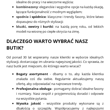
idealne do pracy i na wieczorne wyjścia;
kombinezony
: eleganckie i wygodne opcje na każdą okazję,
łączące funkcjonalność z modnym wyglądem;
spodnie
i spódnice
: klasyczne i trendy fasony, które łatwo
dopasujesz do różnych stylizacji;
bluzki
, swetry i kurtki
: na każdą porę roku, od lekkich
modeli na wiosnę po ciepłe okrycia na zimę.
DLACZEGO WARTO WYBRAĆ NASZ
BUTIK?
Od ponad 30 lat wspieramy nasze klientki w wyborze idealnych
stylizacji, dostarczając im ubrania najwyższej jakości. Co sprawia, że
nasz butik jest miejscem, do którego warto wracać?
Bogaty asortyment
- dbamy o to, aby każda klientka
znalazła coś dla siebie. Regularnie aktualizujemy naszą
ofertę, aby odpowiadać na najnowsze trendy.
Profesjonalna obsługa
- pomagamy dobrać idealne fasony
i rozmiary. Nasz zespół z przyjemnością doradzi i odpowie
na wszystkie pytania.
Wysoka jakość
- wszystkie produkty wykonane są z
dbałością o szczegóły. Współpracujemy z najlepszymi