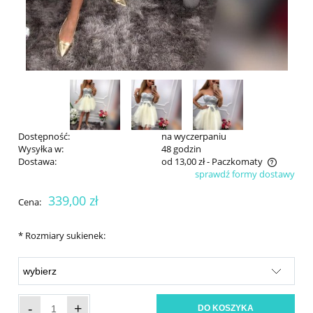
Dostępność:
na wyczerpaniu
Wysyłka w:
48 godzin
Dostawa:
od 13,00 zł
- Paczkomaty
sprawdź formy dostawy
Cena nie zawiera ewentualnych kosztów płatności
339,00 zł
Cena:
*
Rozmiary sukienek:
-
+
DO KOSZYKA