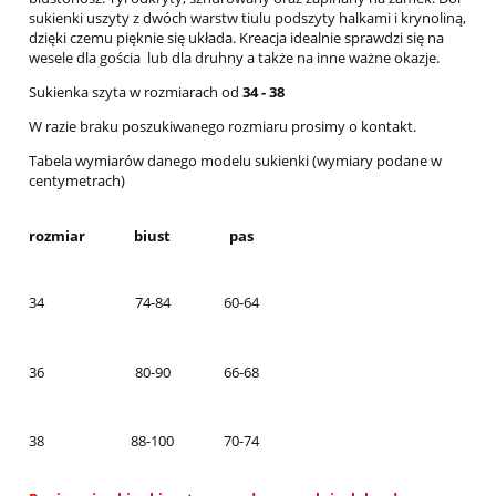
sukienki uszyty z dwóch warstw tiulu podszyty halkami i krynoliną,
dzięki czemu pięknie się układa. Kreacja idealnie sprawdzi się na
wesele dla gościa lub dla druhny a także na inne ważne okazje.
Sukienka szyta w rozmiarach od
34 - 38
W razie braku poszukiwanego rozmiaru prosimy o kontakt.
Tabela wymiarów danego modelu sukienki (wymiary podane w
centymetrach)
rozmiar
biust
pas
34
74-84
60-64
36
80-90
66-68
38
88-100
70-74