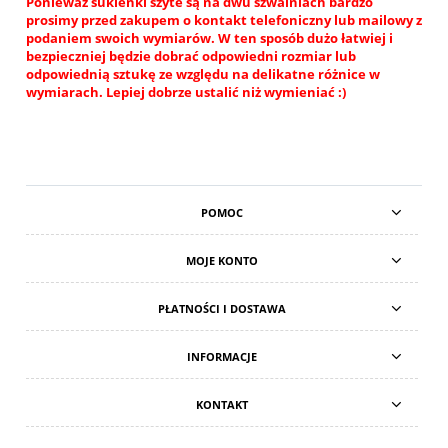
Ponieważ sukienki szyte są na dwu szwalniach bardzo
prosimy przed zakupem o kontakt telefoniczny lub mailowy z
podaniem swoich wymiarów. W ten sposób dużo łatwiej i
bezpieczniej będzie dobrać odpowiedni rozmiar lub
odpowiednią sztukę ze względu na delikatne różnice w
wymiarach. Lepiej dobrze ustalić niż wymieniać :)
POMOC
MOJE KONTO
PŁATNOŚCI I DOSTAWA
INFORMACJE
KONTAKT