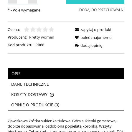
*
- Pole wymagane
DODAJ DO PRZECHOWALNI
Ocena:
zapytaj o produkt
Producent:
Pretty women
poleć znajomemu
Kod produktu:
PR68
dodaj opinię
OPIS
DANE TECHNICZNE
KOSZTY DOSTAWY
CENA NIE ZAWIERA EWENTUALNYCH KOSZTÓW PŁATNOŚCI
OPINIE O PRODUKCIE (0)
Zjawiskowa krótka sukienka tiulowa. Góra sukienki gorsetowa,
dobrze dopasowana, ozdobiona popielatą koronką. Wszyty
biustonosz. Tył odkryty, sznurowany oraz zapinany na zamek. Dół