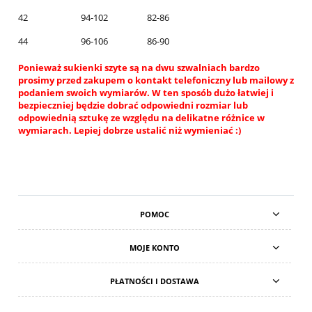
42
94-102
82-86
44
96-106
86-90
Ponieważ sukienki szyte są na dwu szwalniach bardzo
prosimy przed zakupem o kontakt telefoniczny lub mailowy z
podaniem swoich wymiarów. W ten sposób dużo łatwiej i
bezpieczniej będzie dobrać odpowiedni rozmiar lub
odpowiednią sztukę ze względu na delikatne różnice w
wymiarach. Lepiej dobrze ustalić niż wymieniać :)
POMOC
MOJE KONTO
PŁATNOŚCI I DOSTAWA