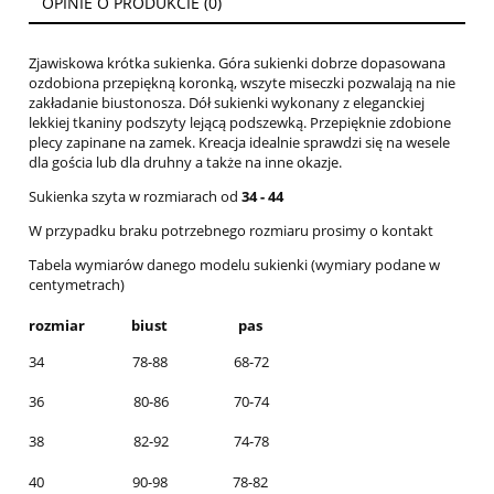
OPINIE O PRODUKCIE (0)
Zjawiskowa krótka sukienka. Góra sukienki dobrze dopasowana
ozdobiona przepiękną koronką, wszyte miseczki pozwalają na nie
zakładanie biustonosza. Dół sukienki wykonany z eleganckiej
lekkiej tkaniny podszyty lejącą podszewką. Przepięknie zdobione
plecy zapinane na zamek. Kreacja idealnie sprawdzi się na wesele
dla gościa lub dla druhny a także na inne okazje.
Sukienka szyta w rozmiarach od
34 - 44
W przypadku braku potrzebnego rozmiaru prosimy o kontakt
Tabela wymiarów danego modelu sukienki (wymiary podane w
centymetrach)
rozmiar
biust
pas
34
78-88
68-72
36
80-86
70-74
38
82-92
74-78
40
90-98
78-82