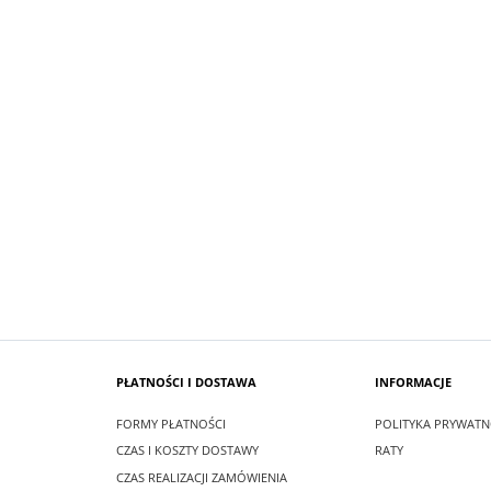
SUKIENKA KRÓTKA SCARLET KOLO
 MAXI LEA CZARNA
CZERWONY
zł
99,00 zł
larna:
349,00 zł
Cena regularna:
209,00 zł
 cena:
349,00 zł
Najniższa cena:
209,00 zł
SZYKA
DO KOSZYKA
PŁATNOŚCI I DOSTAWA
INFORMACJE
FORMY PŁATNOŚCI
POLITYKA PRYWATN
CZAS I KOSZTY DOSTAWY
RATY
CZAS REALIZACJI ZAMÓWIENIA