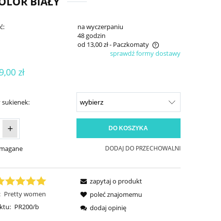
OLOR BIAŁY
ć:
na wyczerpaniu
:
48 godzin
od 13,00 zł
- Paczkomaty
sprawdź formy dostawy
Cena nie zawiera ewentualnych kosztów
9,00 zł
płatności
 sukienek:
+
DO KOSZYKA
ymagane
DODAJ DO PRZECHOWALNI
zapytaj o produkt
:
Pretty women
poleć znajomemu
ktu:
PR200/b
dodaj opinię