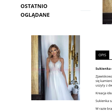
OSTATNIO
OGLĄDANE
OPIS
Sukienka d
Zjawiskowa
się kamien
uszyty z d
Kreacja ide
Sukienka s
W razie br