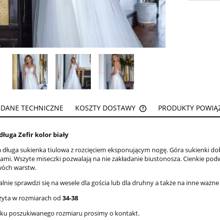
DANE TECHNICZNE
KOSZTY DOSTAWY
PRODUKTY POWIĄ
CENA NIE ZAWIERA EW
ługa Zefir kolor biały
KOSZTÓW PŁATNOŚCI
 długa sukienka tiulowa z rozcięciem eksponującym nogę. Góra sukienki d
iami. Wszyte miseczki pozwalają na nie zakładanie biustonosza. Cienkie pod
wóch warstw.
alnie sprawdzi się na wesele dla gościa lub dla druhny a także na inne ważne
zyta w rozmiarach od
34-38
aku poszukiwanego rozmiaru prosimy o kontakt.