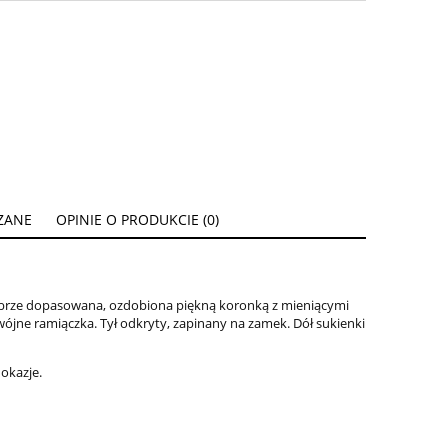
ZANE
OPINIE O PRODUKCIE (0)
ENTUALNYCH
obrze dopasowana, ozdobiona piękną koronką z mieniącymi
wójne ramiączka. Tył odkryty, zapinany na zamek. Dół sukienki
 okazje.