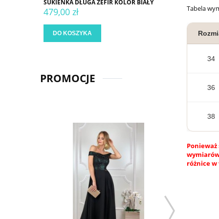
SUKIENKA DŁUGA ZEFIR KOLOR BIAŁY
Tabela wy
479,00 zł
Rozmi
DO KOSZYKA
34
PROMOCJE
36
38
Ponieważ 
wymiarów.
różnice w 