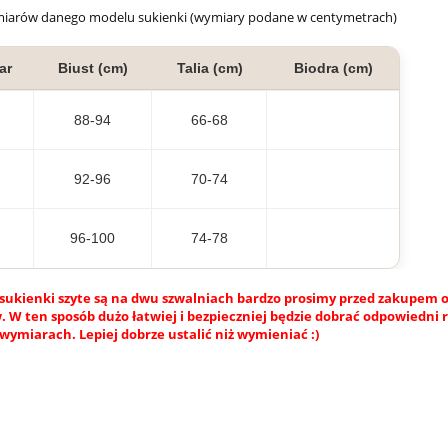
miarów danego modelu sukienki (wymiary podane w centymetrach)
ar
Biust (cm)
Talia (cm)
Biodra (cm)
88-94
66-68
92-96
70-74
96-100
74-78
sukienki szyte są na dwu szwalniach bardzo prosimy przed zakupem o
 W ten sposób dużo łatwiej i bezpieczniej będzie dobrać odpowiedni 
wymiarach. Lepiej dobrze ustalić niż wymieniać :)