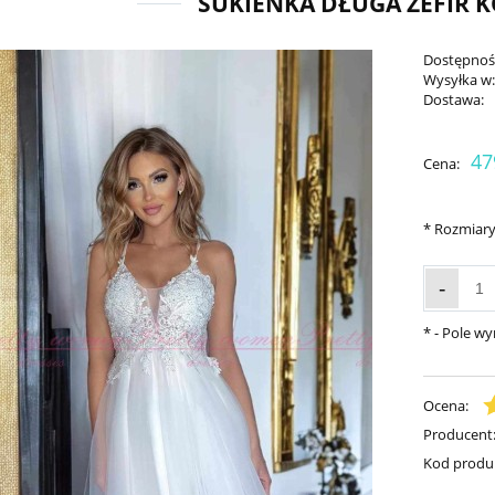
SUKIENKA DŁUGA ZEFIR K
Dostępnoś
Wysyłka w
Dostawa:
47
Cena:
*
Rozmiary
-
*
- Pole w
Ocena:
Producent
Kod produ