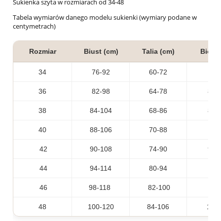
Sukienka szyta w rozmiarach od 34-48
Tabela wymiarów danego modelu sukienki (wymiary podane w
centymetrach)
Rozmiar
Biust (cm)
Talia (cm)
Biodr
34
76-92
60-72
80
36
82-98
64-78
86-
38
84-104
68-86
88-
40
88-106
70-88
90-
42
90-108
74-90
92-
44
94-114
80-94
96-
46
98-118
82-100
98-
48
100-120
84-106
100