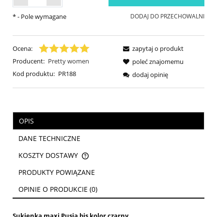
*
- Pole wymagane
DODAJ DO PRZECHOWALNI
Ocena:
zapytaj o produkt
Producent:
Pretty women
poleć znajomemu
Kod produktu:
PR188
dodaj opinię
OPIS
DANE TECHNICZNE
KOSZTY DOSTAWY
CENA NIE ZAWIERA EWENTUALNYCH KOSZTÓW PŁATNOŚCI
PRODUKTY POWIĄZANE
OPINIE O PRODUKCIE (0)
Sukienka maxi Pusia bis kolor czarny