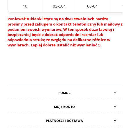
40
82-104
68-84
96-
Ponieważ sukienki szyte są na dwu szwalniach bardzo
prosimy przed zakupem o kontakt telefoniczny lub mailowy z
podaniem swoich wymiarów. W ten sposób dużo łatwiej i
bezpieczniej będzie dobrać odpowiedni rozmiar lub
odpowiednią sztukę ze względu na delikatne różnice w
wymiarach. Lepiej dobrze ustalić niż wymieniać :)
POMOC
MOJE KONTO
PŁATNOŚCI I DOSTAWA