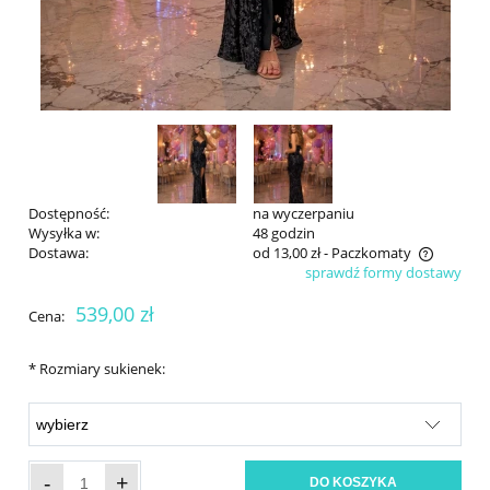
Dostępność:
na wyczerpaniu
Wysyłka w:
48 godzin
Dostawa:
od 13,00 zł
- Paczkomaty
sprawdź formy dostawy
Cena nie zawiera ewentualnych kosztów płatności
539,00 zł
Cena:
*
Rozmiary sukienek:
-
+
DO KOSZYKA