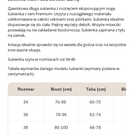
Zjawiskowa długa sukienka z rozcięciem eksponującym nogę.
Sukienka z serii Premium. Uszyta z rozciągliwego materiału
udekorowana w całości cekinami oraz piórkami. Sukienka idealnie
dopasowuje się do ciała. Piękny wycięty dekolt. Wszyte miseczki
pozwalają na nie zakładanie biustonosza. Sukienka zapinana z tyłu
na zamek.
Kreacja idealnie sprawdzi się na wesele dla gościa oraz na wszystkie
inne ważne okazje.
Sukienka szyta w rozmiarach od 34-40
Tabela wymiarów danego modelu sukienki (wymiary podane w
centymetrach)
Rozmiar
Biust (cm)
Talia (cm)
Biodr
34
76-88
60-70
80
36
78-96
62-74
84-
38
80-100
66-78
86-