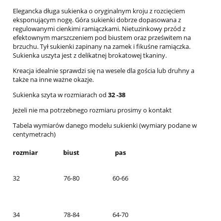
Elegancka długa sukienka o oryginalnym kroju z rozcięciem
eksponującym nogę. Góra sukienki dobrze dopasowana z
regulowanymi cienkimi ramiączkami. Nietuzinkowy przód z
efektownym marszczeniem pod biustem oraz prześwitem na
brzuchu. Tył sukienki zapinany na zamek i fikuśne ramiączka.
Sukienka uszyta jest z delikatnej brokatowej tkaniny.
Kreacja idealnie sprawdzi się na wesele dla gościa lub druhny a
także na inne ważne okazje.
Sukienka szyta w rozmiarach od
32 -38
Jeżeli nie ma potrzebnego rozmiaru prosimy o kontakt
Tabela wymiarów danego modelu sukienki (wymiary podane w
centymetrach)
rozmiar
biust
pas
32
76-80
60-66
34
78-84
64-70