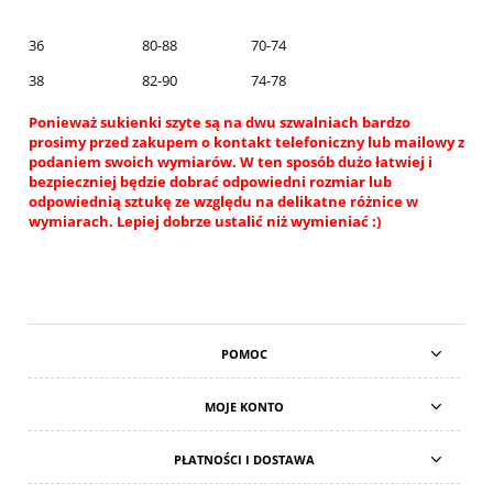
36
80-88
70-74
38
82-90
74-78
Ponieważ sukienki szyte są na dwu szwalniach bardzo
prosimy przed zakupem o kontakt telefoniczny lub mailowy z
podaniem swoich wymiarów. W ten sposób dużo łatwiej i
bezpieczniej będzie dobrać odpowiedni rozmiar lub
odpowiednią sztukę ze względu na delikatne różnice w
wymiarach. Lepiej dobrze ustalić niż wymieniać :)
POMOC
MOJE KONTO
PŁATNOŚCI I DOSTAWA