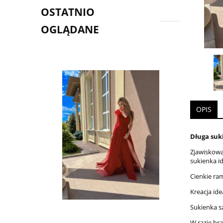
OSTATNIO
OGLĄDANE
OPIS
Długa suk
Zjawiskowa
sukienka i
Cienkie ra
Kreacja ide
Sukienka s
W razie br