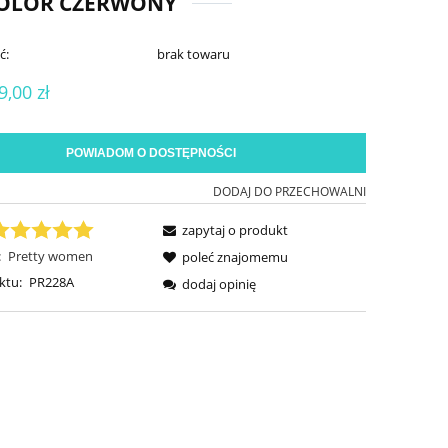
KOLOR CZERWONY
ć:
brak towaru
9,00 zł
POWIADOM O DOSTĘPNOŚCI
DODAJ DO PRZECHOWALNI
zapytaj o produkt
:
Pretty women
poleć znajomemu
ktu:
PR228A
dodaj opinię