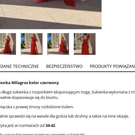
DANE TECHNICZNE
BEZPIECZEŃSTWO
PRODUKTY POWIĄZAN
ienka Milagros kolor czerwony
 długa sukienka z rozporkiem eksponującym nogę. Sukienka wykonana z mięk
dealnie dopasowuje się do biustu.
miączka z prawej strony ozdobione tiulem.
alnie sprawdzi się na wesele dla gościa lub druhny a także na inne okazje.
zyta jest w rozmiarach od
34-42
aku poszukiwanego rozmiaru prosimy o kontakt