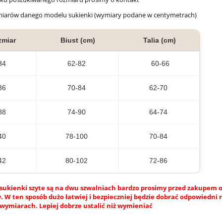
miarów danego modelu sukienki (wymiary podane w centymetrach)
zmiar
Biust (cm)
Talia (cm)
34
62-82
60-66
36
70-84
62-70
38
74-90
64-74
40
78-100
70-84
42
80-102
72-86
sukienki szyte są na dwu szwalniach bardzo prosimy przed zakupem o
 W ten sposób dużo łatwiej i bezpieczniej będzie dobrać odpowiedni 
 wymiarach. Lepiej dobrze ustalić niż wymieniać