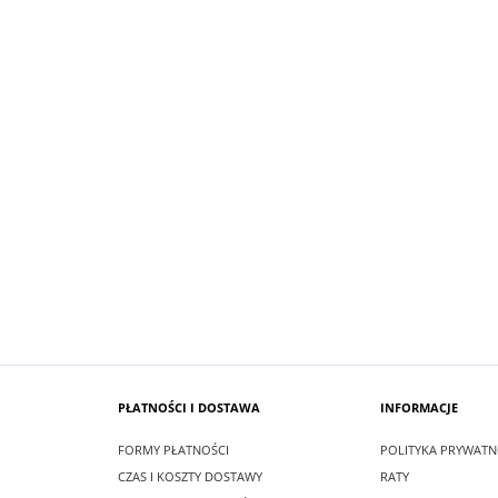
SUKIENKA KRÓTKA ŚNIEŻKA KOLOR
 MAXI LEA
BIAŁYM
zł
99,00 zł
larna:
349,00 zł
Cena regularna:
209,00 zł
 cena:
349,00 zł
Najniższa cena:
209,00 zł
SZYKA
DO KOSZYKA
PŁATNOŚCI I DOSTAWA
INFORMACJE
FORMY PŁATNOŚCI
POLITYKA PRYWATN
CZAS I KOSZTY DOSTAWY
RATY