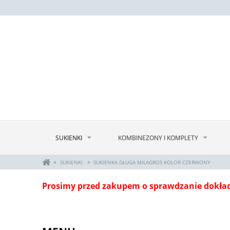
SUKIENKI
KOMBINEZONY I KOMPLETY
»
»
SUKIENKI
SUKIENKA DŁUGA MILAGROS KOLOR CZERWONY
Prosimy przed zakupem o sprawdzanie dokła