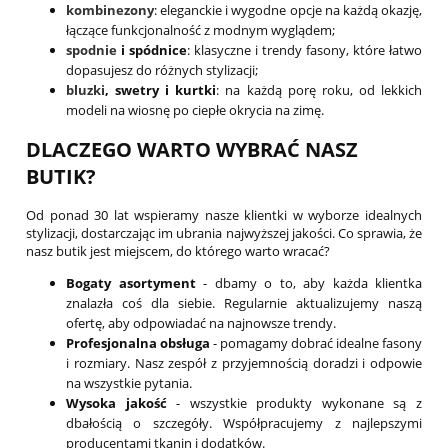
kombinezony
: eleganckie i wygodne opcje na każdą okazję,
łączące funkcjonalność z modnym wyglądem;
spodnie
i spódnice
: klasyczne i trendy fasony, które łatwo
dopasujesz do różnych stylizacji;
bluzki
, swetry i kurtki
: na każdą porę roku, od lekkich
modeli na wiosnę po ciepłe okrycia na zimę.
DLACZEGO WARTO WYBRAĆ NASZ
BUTIK?
Od ponad 30 lat wspieramy nasze klientki w wyborze idealnych
stylizacji, dostarczając im ubrania najwyższej jakości. Co sprawia, że
nasz butik jest miejscem, do którego warto wracać?
Bogaty asortyment
- dbamy o to, aby każda klientka
znalazła coś dla siebie. Regularnie aktualizujemy naszą
ofertę, aby odpowiadać na najnowsze trendy.
Profesjonalna obsługa
- pomagamy dobrać idealne fasony
i rozmiary. Nasz zespół z przyjemnością doradzi i odpowie
na wszystkie pytania.
Wysoka jakość
- wszystkie produkty wykonane są z
dbałością o szczegóły. Współpracujemy z najlepszymi
producentami tkanin i dodatków.