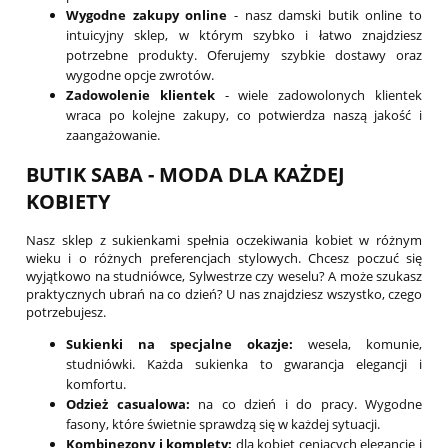
Wygodne zakupy online
- nasz damski butik online to
intuicyjny sklep, w którym szybko i łatwo znajdziesz
potrzebne produkty. Oferujemy szybkie dostawy oraz
wygodne opcje zwrotów.
Zadowolenie klientek
- wiele zadowolonych klientek
wraca po kolejne zakupy, co potwierdza naszą jakość i
zaangażowanie.
BUTIK SABA - MODA DLA KAŻDEJ
KOBIETY
Nasz sklep z sukienkami spełnia oczekiwania kobiet w różnym
wieku i o różnych preferencjach stylowych. Chcesz poczuć się
wyjątkowo na studniówce, Sylwestrze czy weselu? A może szukasz
praktycznych ubrań na co dzień? U nas znajdziesz wszystko, czego
potrzebujesz.
Sukienki na specjalne okazje:
wesela, komunie,
studniówki. Każda sukienka to gwarancja elegancji i
komfortu.
Odzież casualowa:
na co dzień i do pracy. Wygodne
fasony, które świetnie sprawdzą się w każdej sytuacji.
Kombinezony i komplety:
dla kobiet ceniących elegancję i