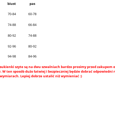
biust
pas
70-84
60-78
74-88
66-84
80-92
74-88
92-96
80-92
94-98
84-96
sukienki szyte są na dwu szwalniach bardzo prosimy przed zakupem o
 W ten sposób dużo łatwiej i bezpieczniej będzie dobrać odpowiedni 
wymiarach. Lepiej dobrze ustalić niż wymieniać :)