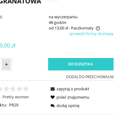
 GRANATOWA
ć:
na wyczerpaniu
:
48 godzin
od 13,00 zł
- Paczkomaty
sprawdź formy dostawy
Cena nie zawiera ewentualnych kosztów
9,00 zł
płatności
+
DO KOSZYKA
DODAJ DO PRZECHOWALNI
zapytaj o produkt
:
Pretty women
poleć znajomemu
ktu:
PR29
dodaj opinię