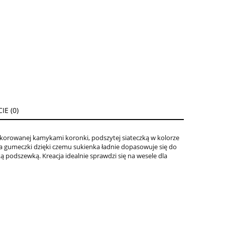
E (0)
ENTUALNYCH
dekorowanej kamykami koronki, podszytej siateczką w kolorze
ada gumeczki dzięki czemu sukienka ładnie dopasowuje się do
ą podszewką. Kreacja idealnie sprawdzi się na wesele dla
kontakt.