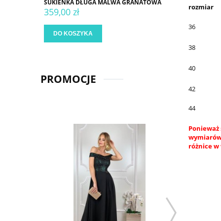
SUKIENKA DŁUGA MALWA GRANATOWA
rozmiar
359,00 zł
36
DO KOSZYKA
38
40
PROMOCJE
42
44
Ponieważ 
wymiarów.
różnice w 