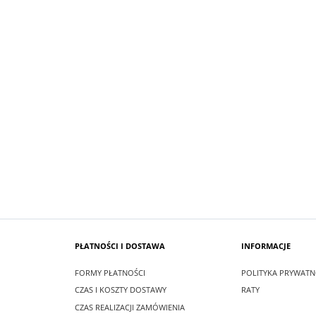
SUKIENKA KRÓTKA ŚNIEŻKA KOLOR
 MAXI LEA CZARNA
BIAŁYM
zł
99,00 zł
larna:
349,00 zł
Cena regularna:
209,00 zł
 cena:
349,00 zł
Najniższa cena:
209,00 zł
SZYKA
DO KOSZYKA
PŁATNOŚCI I DOSTAWA
INFORMACJE
FORMY PŁATNOŚCI
POLITYKA PRYWATN
CZAS I KOSZTY DOSTAWY
RATY
CZAS REALIZACJI ZAMÓWIENIA