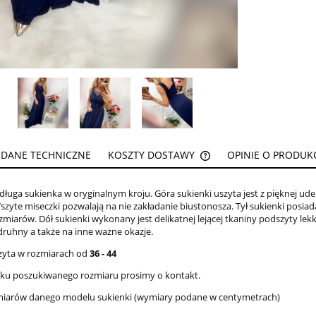
DANE TECHNICZNE
KOSZTY DOSTAWY
OPINIE O PRODUKCI
CENA NIE ZAWIERA EW
 długa sukienka w oryginalnym kroju. Góra sukienki uszyta jest z pięknej u
KOSZTÓW PŁATNOŚCI
Wszyte miseczki pozwalają na nie zakładanie biustonosza. Tył sukienki posi
miarów. Dół sukienki wykonany jest delikatnej lejącej tkaniny podszyty lekk
 druhny a także na inne ważne okazje.
zyta w rozmiarach od
36 - 44
e braku poszukiwanego rozmiaru prosimy o 
miarów danego modelu sukienki (wymiary podane w centymetrach)