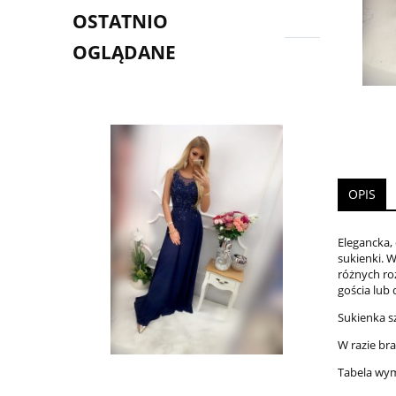
OSTATNIO
OGLĄDANE
OPIS
Elegancka,
sukienki. 
różnych roz
gościa lub
Sukienka s
W razi
Tabela wy