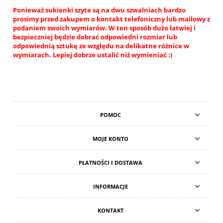
Ponieważ sukienki szyte są na dwu szwalniach bardzo
prosimy przed zakupem o kontakt telefoniczny lub mailowy z
podaniem swoich wymiarów. W ten sposób dużo łatwiej i
bezpieczniej będzie dobrać odpowiedni rozmiar lub
odpowiednią sztukę ze względu na delikatne różnice w
wymiarach. Lepiej dobrze ustalić niż wymieniać :)
POMOC
MOJE KONTO
PŁATNOŚCI I DOSTAWA
INFORMACJE
KONTAKT