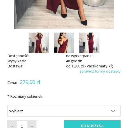
Dostępność:
na wyczerpaniu
Wysyłka w:
48 godzin
Dostawa:
od 13,00 zł
- Paczkomaty
sprawdź formy dostawy
Cena nie zawiera ewentualnych kosztów płatności
279,00 zł
Cena:
*
Rozmiary sukienek:
-
+
DO KOSZYKA