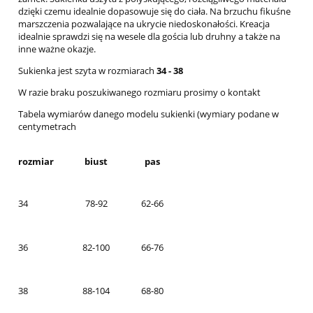
dzięki czemu idealnie dopasowuje się do ciała. Na brzuchu fikuśne
marszczenia pozwalające na ukrycie niedoskonałości. Kreacja
idealnie sprawdzi się na wesele dla gościa lub druhny a także na
inne ważne okazje.
Sukienka jest szyta w rozmiarach
34 - 38
W razie braku poszukiwanego rozmiaru prosimy o kontakt
Tabela wymiarów danego modelu sukienki (wymiary podane w
centymetrach
rozmiar
biust
pas
34
78-92
62-66
36
82-100
66-76
38
88-104
68-80