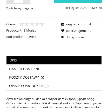
*
- Pole wymagane
DODAJ DO PRZECHOWALNI
Ocena:
zapytaj o produkt
Producent:
S.Moriss
poleć znajomemu
Kod produktu:
PR43
dodaj opinię
OPIS
DANE TECHNICZNE
KOSZTY DOSTAWY
CENA NIE ZAWIERA EWENTUALNYCH KOSZTÓW PŁATNOŚCI
OPINIE O PRODUKCIE (0)
Zjawiskowa długa sukienka z rozporkiem eksponującym nogę.
Góra sukienki odkryta z delikatnymi rękawkami. Zapinana z tyłu na
zamek. Sukienka uszyta z połyskującego, rozciągliwego materiału