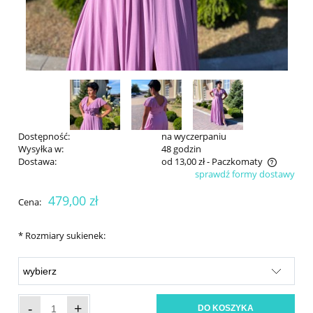
Dostępność:
na wyczerpaniu
Wysyłka w:
48 godzin
Dostawa:
od 13,00 zł
- Paczkomaty
sprawdź formy dostawy
Cena nie zawiera ewentualnych kosztów płatności
479,00 zł
Cena:
*
Rozmiary sukienek:
-
+
DO KOSZYKA