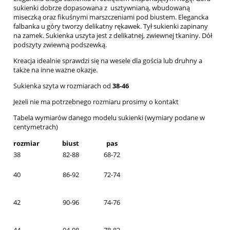
sukienki dobrze dopasowana z usztywnianą, wbudowaną
miseczką oraz fikuśnymi marszczeniami pod biustem. Elegancka
falbanka u góry tworzy delikatny rękawek. Tył sukienki zapinany
na zamek. Sukienka uszyta jest z delikatnej, zwiewnej tkaniny. Dół
podszyty zwiewną podszewką.
Kreacja idealnie sprawdzi się na wesele dla gościa lub druhny a
także na inne ważne okazje.
Sukienka szyta w rozmiarach od
38-46
Jeżeli nie ma potrzebnego rozmiaru prosimy o kontakt
Tabela wymiarów danego modelu sukienki (wymiary podane w
centymetrach)
rozmiar
biust
pas
38
82-88
68-72
40
86-92
72-74
42
90-96
74-76