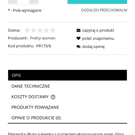
*
- Pole wymagane
DODAJ DO PRZECHOWALNI
Ocena:
zapytaj o produkt
Producent:
Pretty women
poleć znajomemu
Kod produktu:
PR173/b
dodaj opinię
OPIS
DANE TECHNICZNE
KOSZTY DOSTAWY
CENA NIE ZAWIERA EWENTUALNYCH KOSZTÓW PŁATNOŚCI
PRODUKTY POWIĄZANE
OPINIE O PRODUKCIE (0)
Elegancka długa sukienka z rozcięciem eksponującym nogę. Góra