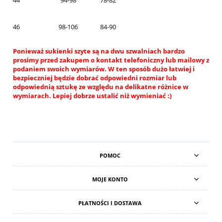
44
94-98
78-82
46
98-106
84-90
Ponieważ sukienki szyte są na dwu szwalniach bardzo
prosimy przed zakupem o kontakt telefoniczny lub mailowy z
podaniem swoich wymiarów. W ten sposób dużo łatwiej i
bezpieczniej będzie dobrać odpowiedni rozmiar lub
odpowiednią sztukę ze względu na delikatne różnice w
wymiarach. Lepiej dobrze ustalić niż wymieniać :)
POMOC
MOJE KONTO
PŁATNOŚCI I DOSTAWA