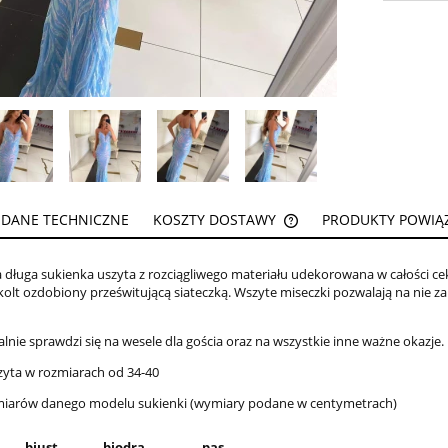
DANE TECHNICZNE
KOSZTY DOSTAWY
PRODUKTY POWIĄ
CENA NIE ZAWIERA EW
 długa sukienka uszyta z rozciągliwego materiału udekorowana w całości cek
KOSZTÓW PŁATNOŚCI
kolt ozdobiony prześwitującą siateczką. Wszyte miseczki pozwalają na nie 
alnie sprawdzi się na wesele dla gościa oraz na wszystkie inne ważne okazje.
zyta w rozmiarach od 34-40
miarów danego modelu sukienki (wymiary podane w centymetrach)
biust
biodra
pas