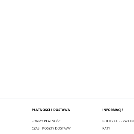
SUKIENKA KRÓTKA ŚNIEŻKA KOLO
 MAXI LEA CZARNA
PUDROWO BIAŁY
zł
99,00 zł
larna:
349,00 zł
Cena regularna:
209,00 zł
 cena:
349,00 zł
Najniższa cena:
209,00 zł
SZYKA
DO KOSZYKA
PŁATNOŚCI I DOSTAWA
INFORMACJE
FORMY PŁATNOŚCI
POLITYKA PRYWATN
CZAS I KOSZTY DOSTAWY
RATY