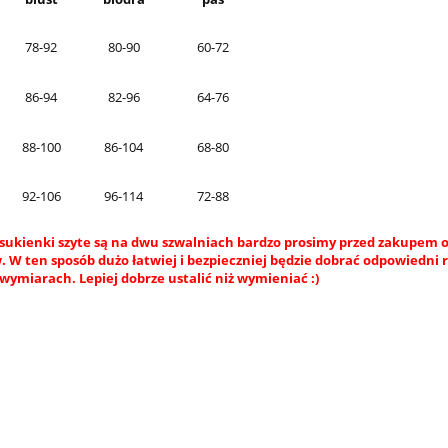
78-92
80-90
60-72
86-94
82-96
64-76
88-100
86-104
68-80
92-106
96-114
72-88
sukienki szyte są na dwu szwalniach bardzo prosimy przed zakupem o
 W ten sposób dużo łatwiej i bezpieczniej będzie dobrać odpowiedni 
wymiarach. Lepiej dobrze ustalić niż wymieniać :)