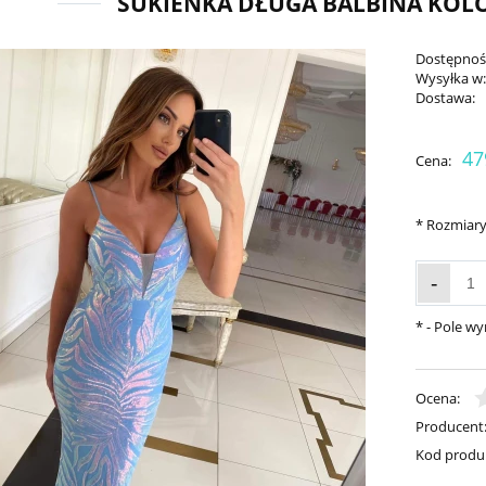
SUKIENKA DŁUGA BALBINA KOL
Dostępnoś
Wysyłka w
Dostawa:
47
Cena:
*
Rozmiary
-
*
- Pole w
Ocena:
Producent
Kod produ