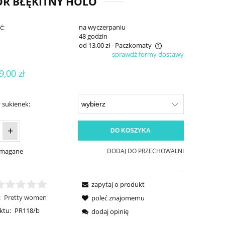
OR BŁĘKITNY HOLO
ć:
na wyczerpaniu
:
48 godzin
od 13,00 zł
- Paczkomaty
sprawdź formy dostawy
Cena nie zawiera ewentualnych kosztów
9,00 zł
płatności
 sukienek:
+
DO KOSZYKA
ymagane
DODAJ DO PRZECHOWALNI
zapytaj o produkt
:
Pretty women
poleć znajomemu
ktu:
PR118/b
dodaj opinię