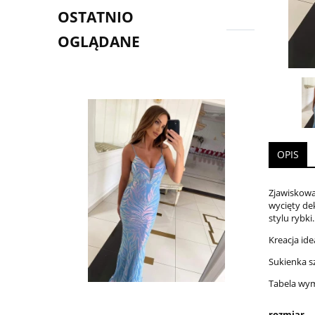
OSTATNIO
OGLĄDANE
OPIS
Zjawiskowa
wycięty de
stylu rybki.
Kreacja ide
Sukienka s
Tabela wy
rozmiar