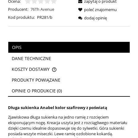
Ocena:
zapytaj o produkt
Producent:
76Th Avenue
poleć znajomemu
Kod produktu:
PR281/b
dodaj opinię
OPIS
DANE TECHNICZNE
KOSZTY DOSTAWY
CENA NIE ZAWIERA EWENTUALNYCH KOSZTÓW PŁATNOŚCI
PRODUKTY POWIĄZANE
OPINIE O PRODUKCIE (0)
Długa sukienka Anabel kolor szafirowy z poświatą
Zjawiskowa długa sukienka na jedno ramię z rozcięciem
eksponującym nogę. Kreacja uszyta jest z rozciągliwego materiału
dzięki czemu idealnie dopasowuje się do sylwetki. Góra sukienki
posiada wszyte miseczki. Lewe ramię ozdobione kokardą.