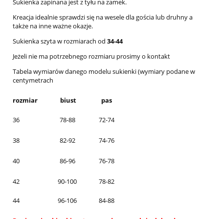
Sukienka zapinana jest z tyłu na zamek.
Kreacja idealnie sprawdzi się na wesele dla gościa lub druhny a
także na inne ważne okazje.
Sukienka szyta w rozmiarach od
34-44
Jeżeli nie ma potrzebnego rozmiaru prosimy o kontakt
Tabela wymiarów danego modelu sukienki (wymiary podane w
centymetrach
rozmiar
biust
pas
36
78-88
72-74
38
82-92
74-76
40
86-96
76-78
42
90-100
78-82
44
96-106
84-88