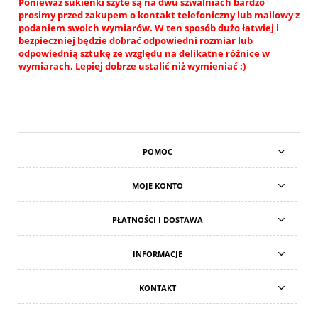
Ponieważ sukienki szyte są na dwu szwalniach bardzo
prosimy przed zakupem o kontakt telefoniczny lub mailowy z
podaniem swoich wymiarów. W ten sposób dużo łatwiej i
bezpieczniej będzie dobrać odpowiedni rozmiar lub
odpowiednią sztukę ze względu na delikatne różnice w
wymiarach. Lepiej dobrze ustalić niż wymieniać :)
POMOC
MOJE KONTO
PŁATNOŚCI I DOSTAWA
INFORMACJE
KONTAKT