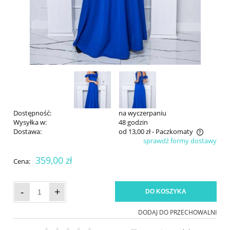
Dostępność:
na wyczerpaniu
Wysyłka w:
48 godzin
Dostawa:
od 13,00 zł
- Paczkomaty
sprawdź formy dostawy
Cena nie zawiera ewentualnych kosztów płatności
359,00 zł
Cena:
-
+
DO KOSZYKA
DODAJ DO PRZECHOWALNI