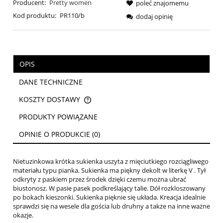
Producent:
Pretty women
poleć znajomemu
Kod produktu:
PR110/b
dodaj opinię
OPIS
DANE TECHNICZNE
KOSZTY DOSTAWY
CENA NIE ZAWIERA EWENTUALNYCH KOSZTÓW PŁATNOŚCI
PRODUKTY POWIĄZANE
OPINIE O PRODUKCIE (0)
Nietuzinkowa krótka sukienka uszyta z mięciutkiego rozciągliwego
materiału typu pianka. Sukienka ma piękny dekolt w literkę V . Tył
odkryty z paskiem przez środek dzięki czemu można ubrać
biustonosz. W pasie pasek podkreślający talie. Dół rozkloszowany
po bokach kieszonki. Sukienka pięknie się układa. Kreacja idealnie
sprawdzi się na wesele dla gościa lub druhny a także na inne ważne
okazje.