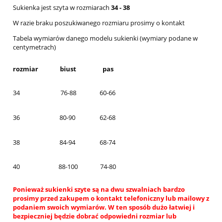
Sukienka jest szyta w rozmiarach
34 - 38
W razie braku poszukiwanego rozmiaru prosimy o kontakt
Tabela wymiarów danego modelu sukienki (wymiary podane w
centymetrach)
rozmiar
biust
pas
34
76-88
60-66
36
80-90
62-68
38
84-94
68-74
40
88-100
74-80
Ponieważ sukienki szyte są na dwu szwalniach bardzo
prosimy przed zakupem o kontakt telefoniczny lub mailowy z
podaniem swoich wymiarów. W ten sposób dużo łatwiej i
bezpieczniej będzie dobrać odpowiedni rozmiar lub