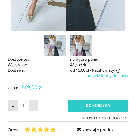
Dostępność:
na wyczerpaniu
Wysyłka w:
48 godzin
Dostawa:
od 13,00 zł
- Paczkomaty
sprawdź formy dostawy
Cena nie zawiera ewentualnych kosztów płatności
249,00 zł
Cena:
-
+
DO KOSZYKA
DODAJ DO PRZECHOWALNI
Ocena:
zapytaj o produkt