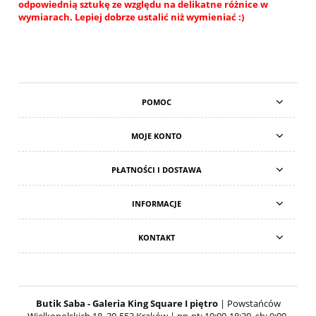
odpowiednią sztukę ze względu na delikatne różnice w
wymiarach. Lepiej dobrze ustalić niż wymieniać :)
POMOC
MOJE KONTO
PŁATNOŚCI I DOSTAWA
INFORMACJE
KONTAKT
Butik Saba - Galeria King Square I piętro
| Powstańców
Wielkopolskich 18, 30-553 Kraków | pn-pt: 10:00-18:30, sb: 9:00-