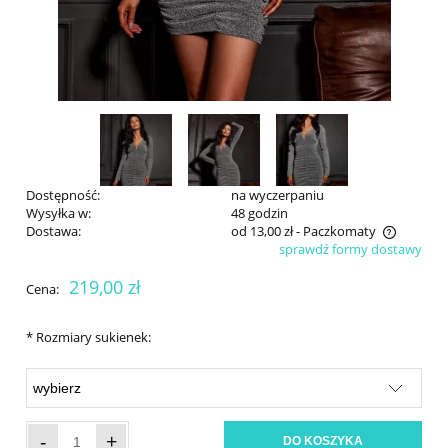
Dostępność:
na wyczerpaniu
Wysyłka w:
48 godzin
Dostawa:
od 13,00 zł
- Paczkomaty
sprawdź formy dostawy
Cena nie zawiera ewentualnych kosztów płatności
219,00 zł
Cena:
*
Rozmiary sukienek:
-
+
DO KOSZYKA