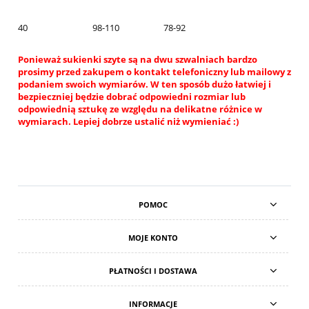
40
98-110
78-92
Ponieważ sukienki szyte są na dwu szwalniach bardzo
prosimy przed zakupem o kontakt telefoniczny lub mailowy z
podaniem swoich wymiarów. W ten sposób dużo łatwiej i
bezpieczniej będzie dobrać odpowiedni rozmiar lub
odpowiednią sztukę ze względu na delikatne różnice w
wymiarach. Lepiej dobrze ustalić niż wymieniać :)
POMOC
MOJE KONTO
PŁATNOŚCI I DOSTAWA
INFORMACJE