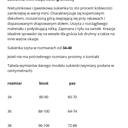
Nietuzinkowa i zjawiskowa sukienka to sto procent kobiecości
zamkniętej w wersji mini. Charakteryzuje się kopertowym
dekoltem, rozszerzoną górą zwężającą się przy rękawach i
dopasowanym drapowanym dołem. Uszyta z rozciągliwego
materiału z połyskującą nitką. Zapinana z tyłu na zamek Kreacja
idealnie sprawdzi się na wesele dla gościa lub druhny a także na
inne ważne okazje.
Sukienka szyta w rozmiarach od
34-40
Jeżeli nie ma potrzebnego rozmiaru prosimy o kontakt
Tabela wymiarów danego modelu sukienki (wymiary podane w
centymetrach)
rozmiar
biust
pas
34
80-90
60-70
36
88-100
64-74
38
96-106
72-88