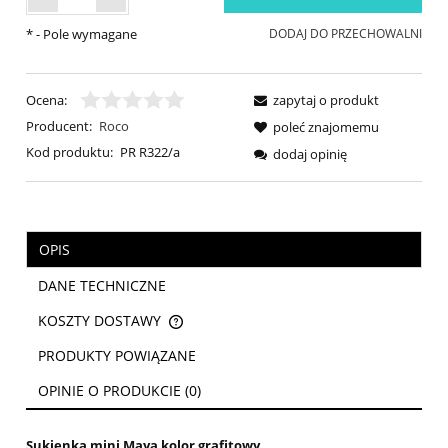
*
- Pole wymagane
DODAJ DO PRZECHOWALNI
Ocena:
zapytaj o produkt
Producent:
Roco
poleć znajomemu
Kod produktu:
PR R322/a
dodaj opinię
OPIS
DANE TECHNICZNE
KOSZTY DOSTAWY
CENA NIE ZAWIERA EWENTUALNYCH KOSZTÓW PŁATNOŚCI
PRODUKTY POWIĄZANE
OPINIE O PRODUKCIE (0)
Sukienka mini Maya kolor grafitowy