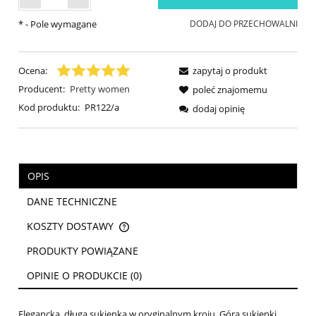
*
- Pole wymagane
DODAJ DO PRZECHOWALNI
Ocena:
zapytaj o produkt
Producent:
Pretty women
poleć znajomemu
Kod produktu:
PR122/a
dodaj opinię
OPIS
DANE TECHNICZNE
KOSZTY DOSTAWY
CENA NIE ZAWIERA EWENTUALNYCH KOSZTÓW PŁATNOŚCI
PRODUKTY POWIĄZANE
OPINIE O PRODUKCIE (0)
Elegancka, długa sukienka w oryginalnym kroju. Góra sukienki