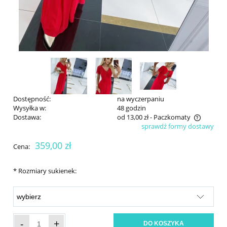
Dostępność:
na wyczerpaniu
Wysyłka w:
48 godzin
Dostawa:
od 13,00 zł
- Paczkomaty
sprawdź formy dostawy
Cena nie zawiera ewentualnych kosztów płatności
359,00 zł
Cena:
*
Rozmiary sukienek:
-
+
DO KOSZYKA