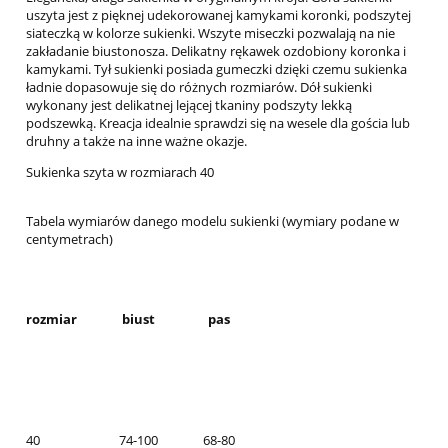
uszyta jest z pięknej udekorowanej kamykami koronki, podszytej
siateczką w kolorze sukienki. Wszyte miseczki pozwalają na nie
zakładanie biustonosza. Delikatny rękawek ozdobiony koronka i
kamykami. Tył sukienki posiada gumeczki dzięki czemu sukienka
ładnie dopasowuje się do różnych rozmiarów. Dół sukienki
wykonany jest delikatnej lejącej tkaniny podszyty lekką
podszewką. Kreacja idealnie sprawdzi się na wesele dla gościa lub
druhny a także na inne ważne okazje.
Sukienka szyta w rozmiarach 40
Tabela wymiarów danego modelu sukienki (wymiary podane w
centymetrach)
rozmiar
biust
pas
40
74-100
68-80