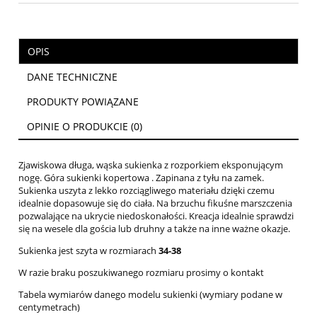
OPIS
DANE TECHNICZNE
PRODUKTY POWIĄZANE
OPINIE O PRODUKCIE (0)
Zjawiskowa długa, wąska sukienka z rozporkiem eksponującym
nogę. Góra sukienki kopertowa . Zapinana z tyłu na zamek.
Sukienka uszyta z lekko rozciągliwego materiału dzięki czemu
idealnie dopasowuje się do ciała. Na brzuchu fikuśne marszczenia
pozwalające na ukrycie niedoskonałości. Kreacja idealnie sprawdzi
się na wesele dla gościa lub druhny a także na inne ważne okazje.
Sukienka jest szyta w rozmiarach
34-38
W razie braku poszukiwanego rozmiaru prosimy o kontakt
Tabela wymiarów danego modelu sukienki (wymiary podane w
centymetrach)