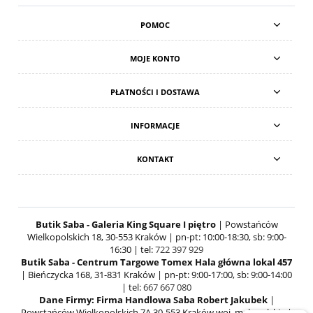
POMOC
MOJE KONTO
PŁATNOŚCI I DOSTAWA
INFORMACJE
KONTAKT
Butik Saba - Galeria King Square I piętro
| Powstańców
Wielkopolskich 18, 30-553 Kraków | pn-pt: 10:00-18:30, sb: 9:00-
16:30 | tel:
722 397 929
Butik Saba - Centrum Targowe Tomex Hala główna lokal 457
| Bieńczycka 168, 31-831 Kraków | pn-pt: 9:00-17:00, sb: 9:00-14:00
| tel:
667 667 080
Dane Firmy: Firma Handlowa Saba Robert Jakubek
|
Powstańców Wielkopolskich 7A 30-553 Kraków woj. małopolskie |