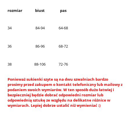
rozmiar
biust
pas
34
84-94
64-68
36
86-96
68-72
38
88-106
72-76
Ponieważ sukienki szyte są na dwu szwalniach bardzo
prosimy przed zakupem o kontakt telefoniczny lub mailowy z
podaniem swoich wymiarów. W ten sposób dużo łatwiej i
bezpieczniej będzie dobrać odpowiedni rozmiar lub
odpowiednią sztukę ze względu na delikatne różnice w
wymiarach. Lepiej dobrze ustalić niż wymieniać :)