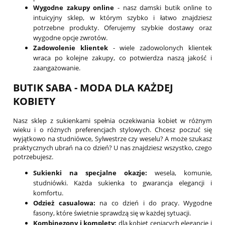
Wygodne zakupy online
- nasz damski butik online to
intuicyjny sklep, w którym szybko i łatwo znajdziesz
potrzebne produkty. Oferujemy szybkie dostawy oraz
wygodne opcje zwrotów.
Zadowolenie klientek
- wiele zadowolonych klientek
wraca po kolejne zakupy, co potwierdza naszą jakość i
zaangażowanie.
BUTIK SABA - MODA DLA KAŻDEJ
KOBIETY
Nasz sklep z sukienkami spełnia oczekiwania kobiet w różnym
wieku i o różnych preferencjach stylowych. Chcesz poczuć się
wyjątkowo na studniówce, Sylwestrze czy weselu? A może szukasz
praktycznych ubrań na co dzień? U nas znajdziesz wszystko, czego
potrzebujesz.
Sukienki na specjalne okazje:
wesela, komunie,
studniówki. Każda sukienka to gwarancja elegancji i
komfortu.
Odzież casualowa:
na co dzień i do pracy. Wygodne
fasony, które świetnie sprawdzą się w każdej sytuacji.
Kombinezony i komplety:
dla kobiet ceniących elegancję i