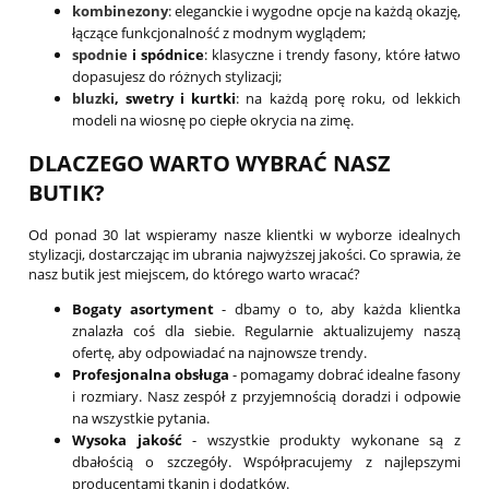
kombinezony
: eleganckie i wygodne opcje na każdą okazję,
łączące funkcjonalność z modnym wyglądem;
spodnie
i spódnice
: klasyczne i trendy fasony, które łatwo
dopasujesz do różnych stylizacji;
bluzki
, swetry i kurtki
: na każdą porę roku, od lekkich
modeli na wiosnę po ciepłe okrycia na zimę.
DLACZEGO WARTO WYBRAĆ NASZ
BUTIK?
Od ponad 30 lat wspieramy nasze klientki w wyborze idealnych
stylizacji, dostarczając im ubrania najwyższej jakości. Co sprawia, że
nasz butik jest miejscem, do którego warto wracać?
Bogaty asortyment
- dbamy o to, aby każda klientka
znalazła coś dla siebie. Regularnie aktualizujemy naszą
ofertę, aby odpowiadać na najnowsze trendy.
Profesjonalna obsługa
- pomagamy dobrać idealne fasony
i rozmiary. Nasz zespół z przyjemnością doradzi i odpowie
na wszystkie pytania.
Wysoka jakość
- wszystkie produkty wykonane są z
dbałością o szczegóły. Współpracujemy z najlepszymi
producentami tkanin i dodatków.