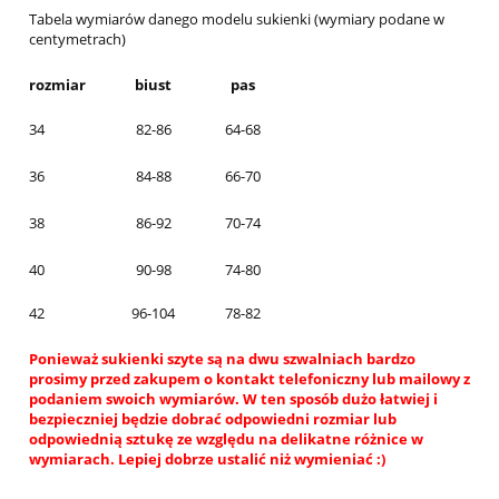
Tabela wymiarów danego modelu sukienki (wymiary podane w
centymetrach)
rozmiar
biust
pas
34
82-86
64-68
36
84-88
66-70
38
86-92
70-74
40
90-98
74-80
42
96-104
78-82
Ponieważ sukienki szyte są na dwu szwalniach bardzo
prosimy przed zakupem o kontakt telefoniczny lub mailowy z
podaniem swoich wymiarów. W ten sposób dużo łatwiej i
bezpieczniej będzie dobrać odpowiedni rozmiar lub
odpowiednią sztukę ze względu na delikatne różnice w
wymiarach. Lepiej dobrze ustalić niż wymieniać :)