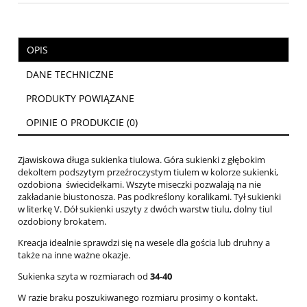
OPIS
DANE TECHNICZNE
PRODUKTY POWIĄZANE
OPINIE O PRODUKCIE (0)
Zjawiskowa długa sukienka tiulowa. Góra sukienki z głębokim
dekoltem podszytym przeźroczystym tiulem w kolorze sukienki,
ozdobiona świecidełkami. Wszyte miseczki pozwalają na nie
zakładanie biustonosza. Pas podkreślony koralikami. Tył sukienki
w literkę V. Dół sukienki uszyty z dwóch warstw tiulu, dolny tiul
ozdobiony brokatem.
Kreacja idealnie sprawdzi się na wesele dla gościa lub druhny a
także na inne ważne okazje.
Sukienka szyta w rozmiarach od
34-40
W razie braku poszukiwanego rozmiaru prosimy o kontakt.