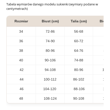
Tabela wymiarów danego modelu sukienki (wymiary podane w
centymetrach)
Rozmiar
Biust (cm)
Talia (cm)
Biodr
34
72-86
56-68
80
36
74-90
60-72
82
38
80-96
64-76
86-
40
90-106
74-88
96-
42
94-108
80-96
106
44
100-112
86-102
114
46
104-120
88-106
116
48
108-124
90-108
120