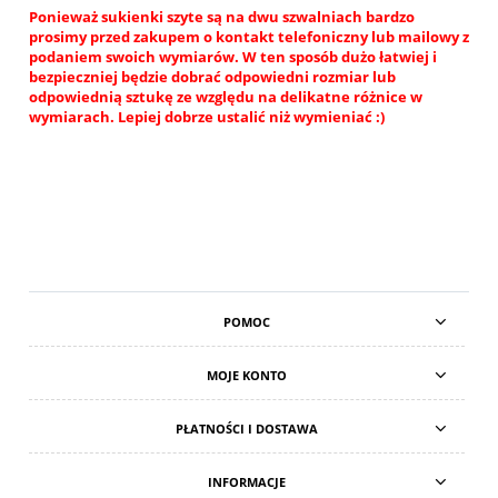
Ponieważ sukienki szyte są na dwu szwalniach bardzo
prosimy przed zakupem o kontakt telefoniczny lub mailowy z
podaniem swoich wymiarów. W ten sposób dużo łatwiej i
bezpieczniej będzie dobrać odpowiedni rozmiar lub
odpowiednią sztukę ze względu na delikatne różnice w
wymiarach. Lepiej dobrze ustalić niż wymieniać :)
POMOC
MOJE KONTO
PŁATNOŚCI I DOSTAWA
INFORMACJE