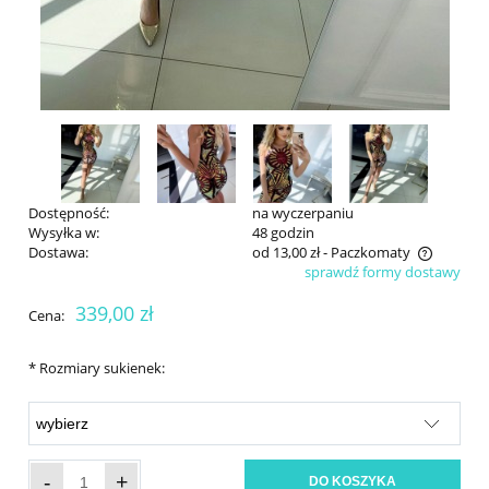
Dostępność:
na wyczerpaniu
Wysyłka w:
48 godzin
Dostawa:
od 13,00 zł
- Paczkomaty
sprawdź formy dostawy
Cena nie zawiera ewentualnych kosztów płatności
339,00 zł
Cena:
*
Rozmiary sukienek:
-
+
DO KOSZYKA