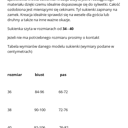
materiału dzięki czemu idealnie dopasowuje się do sylwetki. Całość
ozdobiona jest mieniącymi się cekinami. Tyl sukienki zapinany na
zamek. Kreacja idealnie sprawdzi się na wesele dla gościa lub
druhny a także na inne ważne okazje.
Sukienka szyta w rozmiarach od
34 - 40
Jeżeli nie ma potrzebnego rozmiaru prosimy o kontakt
Tabela wymiarów danego modelu sukienki (wymiary podane w
centymetrach)
rozmiar
biust
pas
36
84-96
66-72
38
90-100
72-76
40
92-106
76-82