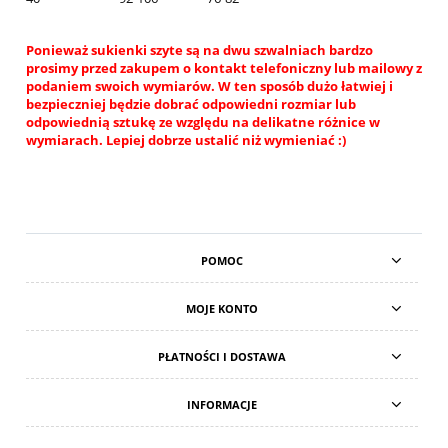
Ponieważ sukienki szyte są na dwu szwalniach bardzo
prosimy przed zakupem o kontakt telefoniczny lub mailowy z
podaniem swoich wymiarów. W ten sposób dużo łatwiej i
bezpieczniej będzie dobrać odpowiedni rozmiar lub
odpowiednią sztukę ze względu na delikatne różnice w
wymiarach. Lepiej dobrze ustalić niż wymieniać :)
POMOC
MOJE KONTO
PŁATNOŚCI I DOSTAWA
INFORMACJE