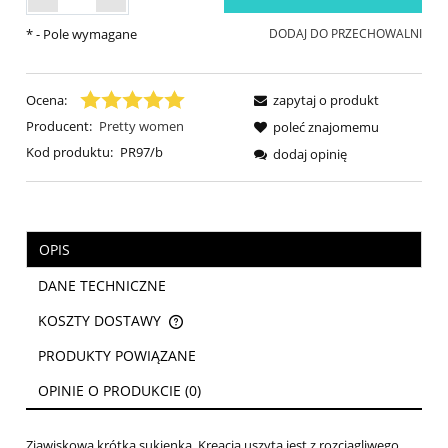
*
- Pole wymagane
DODAJ DO PRZECHOWALNI
Ocena:
zapytaj o produkt
Producent:
Pretty women
poleć znajomemu
Kod produktu:
PR97/b
dodaj opinię
OPIS
DANE TECHNICZNE
KOSZTY DOSTAWY
CENA NIE ZAWIERA EWENTUALNYCH KOSZTÓW PŁATNOŚCI
PRODUKTY POWIĄZANE
OPINIE O PRODUKCIE (0)
Zjawiskowa krótka sukienka. Kreacja uszyta jest z rozciągliwego