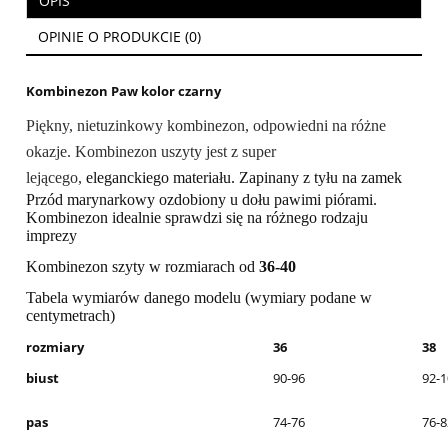
OPIS
OPINIE O PRODUKCIE (0)
Kombinezon Paw kolor czarny
Piękny, nietuzinkowy kombinezon, odpowiedni na różne
okazje. Kombinezon uszyty jest z super
lejącego,
eleganckiego materiału. Zapinany z tyłu na zamek
Przód marynarkowy ozdobiony u dołu pawimi
piórami.
Kombinezon idealnie sprawdzi się na różnego rodzaju
imprezy
Kombinezon szyty w rozmiarach od
36-40
Tabela wymiarów danego modelu (wymiary podane w
centymetrach)
rozmiary
36
38
biust
90-96
92-1
pas
74-76
76-8