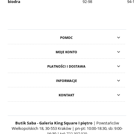
biodra
92-98
94-
POMOC
MOJE KONTO
PŁATNOŚCI I DOSTAWA
INFORMACJE
KONTAKT
Butik Saba - Galeria King Square I piętro
| Powstańców
Wielkopolskich 18, 30-553 Kraków | pn-pt: 10:00-18:30, sb: 9:00-
16:30 | tel:
722 397 929